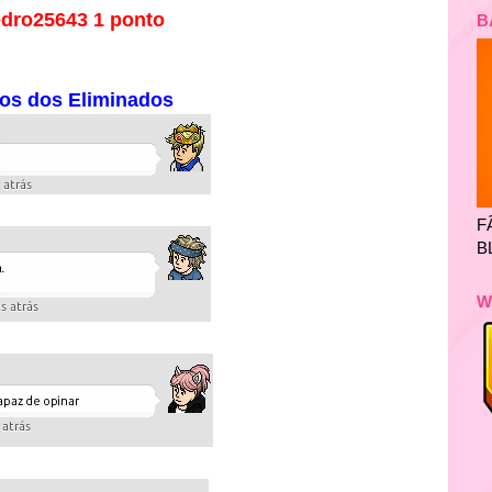
dro25643 1 ponto
B
os dos Eliminados
F
B
W