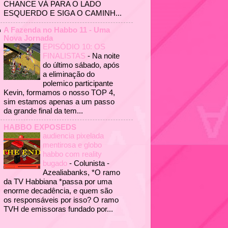
CHANCE VÁ PARA O LADO
ESQUERDO E SIGA O CAMINH...
A Fazenda no Habbo 11 - Uma
Nova Jornada
EPISÓDIO 10: OS
FINALISTAS
-
Na noite
do último sábado, após
a eliminação do
polemico participante
Kevin, formamos o nosso TOP 4,
sim estamos apenas a um passo
da grande final da tem...
HABBO EXPOSEDS
audiencia pixelada
mentirosa e globo
habbo com reality
bugado
-
Colunista -
Azealiabanks, *O ramo
da TV Habbiana *passa por uma
enorme decadência, e quem são
os responsáveis por isso? O ramo
TVH de emissoras fundado por...