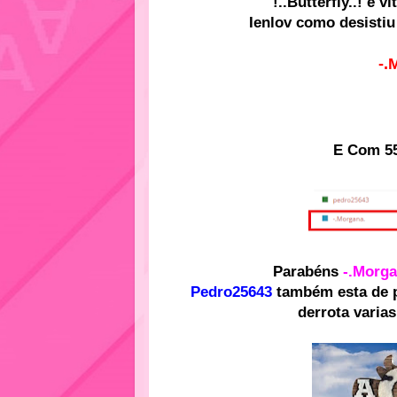
!..Butterfly..! e 
Ienlov como desistiu 
-.
E Com 5
Parabéns
-.Morga
Pedro25643
também esta de p
derrota varias