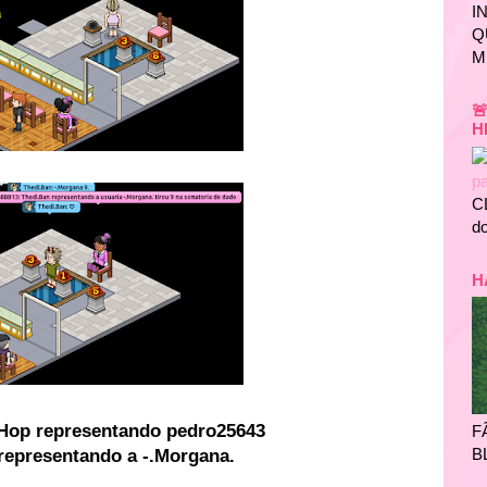
I
Q
M

H
C
do
H
Hop representando pedro25643
F
B
representando a -.Morgana.