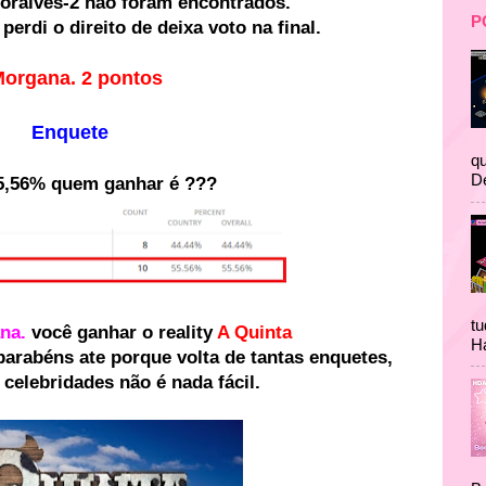
vitoralves-2 não foram encontrados.
P
perdi o direito de deixa voto na final.
Morgana. 2 pontos
Enquete
qu
D
5,56% quem ganhar é ???
tu
na.
você ganhar o reality
A Quinta
Ha
arabéns ate porque volta de tantas enquetes,
 celebridades não é nada fácil.