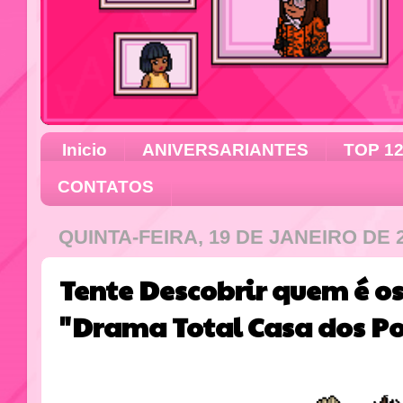
Inicio
ANIVERSARIANTES
TOP 1
CONTATOS
QUINTA-FEIRA, 19 DE JANEIRO DE 
Tente Descobrir quem é os
"Drama Total Casa dos P