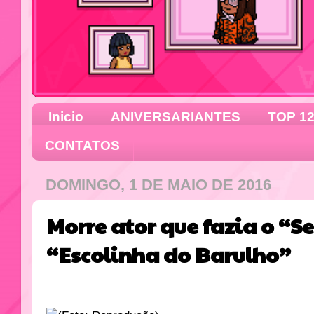
Inicio
ANIVERSARIANTES
TOP 1
CONTATOS
DOMINGO, 1 DE MAIO DE 2016
Morre ator que fazia o “S
“Escolinha do Barulho”