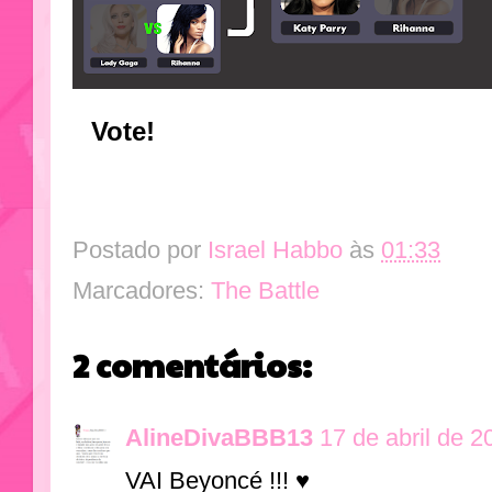
Vote!
Postado por
Israel Habbo
às
01:33
Marcadores:
The Battle
2 comentários:
AlineDivaBBB13
17 de abril de 2
VAI Beyoncé !!! ♥