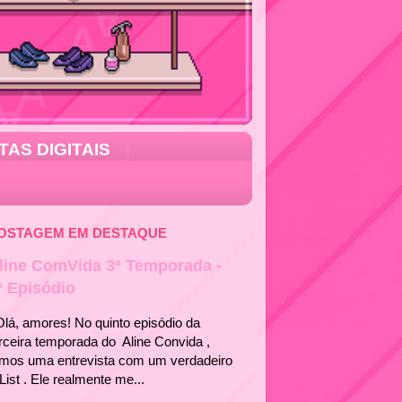
TAS DIGITAIS
OSTAGEM EM DESTAQUE
line ComVida 3ª Temporada -
° Episódio
á, amores! No quinto episódio da
rceira temporada do Aline Convida ,
emos uma entrevista com um verdadeiro
List . Ele realmente me...