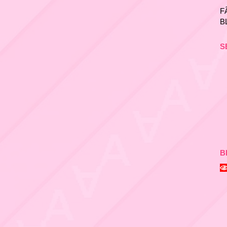
F
B
S
B