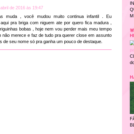
I
 abril de 2016 às 19:47
Q
M
s muda , você mudou muito continua infantil . Eu
qui pra briga com niguem ate por quero fica madura ,
briguinhas bobas , hoje nem vou perder mais meu tempo

 não merece e faz de tudo pra querer close em assunto
H
os de seu nome só pra ganha um pouco de destaque.
C
do
H
F
B