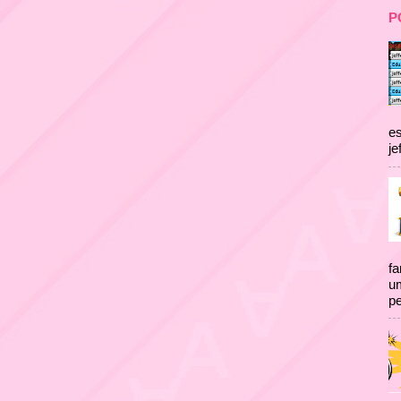
P
es
je
fa
um
pe