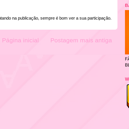
B
tando na publicação, sempre é bom ver a sua participação.
Página inicial
Postagem mais antiga
F
B
W