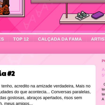
ES
TOP 12
CALÇADA DA FAMA
ARTIS
P
A
a #2
5
Ol
 tenho, acredito na amizade verdadeira, Mais no
te
udades do que acontecia... Conversas paralelas,
t
das gostosas, abraços apertados, risos sem
A 
h, meus amigos...