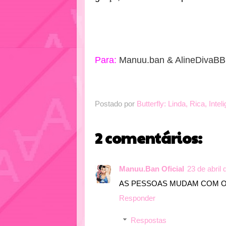
by
Para:
Manuu.ban & AlineDivaB
Postado por
Butterfly: Linda, Rica, Intel
2 comentários:
Manuu.Ban Oficial
23 de abril
AS PESSOAS MUDAM COM 
Responder
Respostas