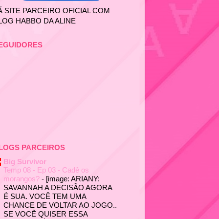
Ã SITE PARCEIRO OFICIAL COM
LOG HABBO DA ALINE
EGUIDORES
LOGS PARCEIROS
Big Survivor
Temp 08 - Ep 03 - Cadê os
morangos?
-
[image: ARIANY:
SAVANNAH A DECISÃO AGORA
É SUA. VOCÊ TEM UMA
CHANCE DE VOLTAR AO JOGO..
SE VOCÊ QUISER ESSA