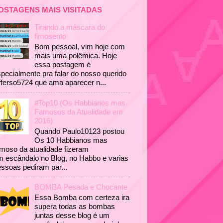
OSTAGENS MAIS VISITADAS
Tirando a máscara do
fimosento
Bom pessoal, vim hoje com
mais uma polêmica. Hoje
essa postagem é
pecialmente pra falar do nosso querido
fferso5724 que ama aparecer n...
#Top10 (Os Habbianos mas
Famosos da Atualidade em
2016)
Quando Paulo10123 postou
Os 10 Habbianos mas
moso da atualidade fizeram
 escândalo no Blog, no Habbo e varias
ssoas pediram par...
BOMBA Pesada e Chocante
Essa Bomba com certeza ira
supera todas as bombas
juntas desse blog é um