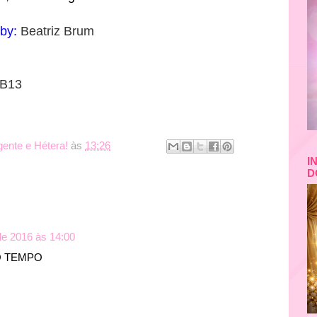
:
Beatriz Brum
BB13
igente e Hétera!
às
13:26
I
D
 de 2016 às 14:00
O TEMPO