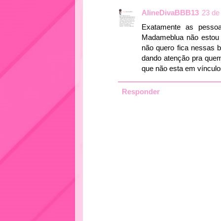
AlineDivaBBB13
23 de
Exatamente as pessoa
Madameblua não estou a
não quero fica nessas 
dando atenção pra quem
que não esta em víncul
Responder