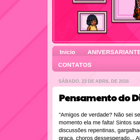
Inicio
ANIVERSARIANT
CONTATOS
SÁBADO, 23 DE ABRIL DE 2016
Pensamento do Di
''Amigos de verdade? Não sei se
momento ela me falta!
Sintos sa
discussões repentinas, gargalha
graça, choros dessesperado... A