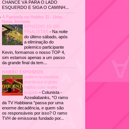
CHANCE VÁ PARA O LADO
ESQUERDO E SIGA O CAMINH...
A Fazenda no Habbo 11 - Uma
Nova Jornada
EPISÓDIO 10: OS
FINALISTAS
-
Na noite
do último sábado, após
a eliminação do
polemico participante
Kevin, formamos o nosso TOP 4,
sim estamos apenas a um passo
da grande final da tem...
HABBO EXPOSEDS
audiencia pixelada
mentirosa e globo
habbo com reality
bugado
-
Colunista -
Azealiabanks, *O ramo
da TV Habbiana *passa por uma
enorme decadência, e quem são
os responsáveis por isso? O ramo
TVH de emissoras fundado por...