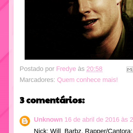
Postado por
Fredye
às
20:58
Marcadores:
Quem conhece mais!
3 comentários:
Unknown
16 de abril de 2016 às 
Nick: Will_Barbz, Rapper/Cantora: 