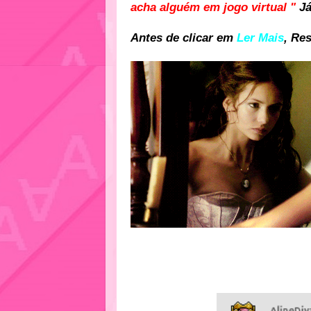
acha alguém em jogo virtual
"
Já
Antes de clicar em
Ler Mais
, Re