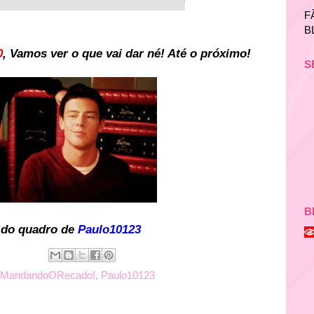
F
B
0
, Vamos ver o que vai dar né! Até o próximo!
S
B
do quadro de
Paulo10123
MandandoORecado!
,
Paulo10123