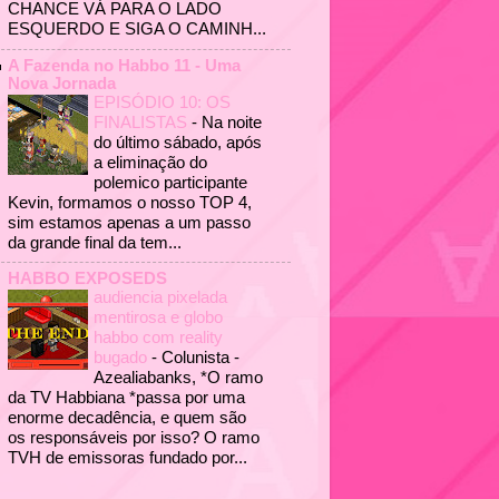
CHANCE VÁ PARA O LADO
ESQUERDO E SIGA O CAMINH...
A Fazenda no Habbo 11 - Uma
Nova Jornada
EPISÓDIO 10: OS
FINALISTAS
-
Na noite
do último sábado, após
a eliminação do
polemico participante
Kevin, formamos o nosso TOP 4,
sim estamos apenas a um passo
da grande final da tem...
HABBO EXPOSEDS
audiencia pixelada
mentirosa e globo
habbo com reality
bugado
-
Colunista -
Azealiabanks, *O ramo
da TV Habbiana *passa por uma
enorme decadência, e quem são
os responsáveis por isso? O ramo
TVH de emissoras fundado por...