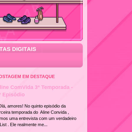
TAS DIGITAIS
OSTAGEM EM DESTAQUE
line ComVida 3ª Temporada -
° Episódio
á, amores! No quinto episódio da
rceira temporada do Aline Convida ,
emos uma entrevista com um verdadeiro
List . Ele realmente me...