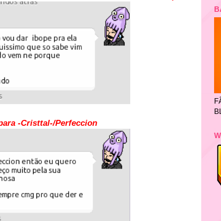
B
F
B
ara -Cristtal-/Perfeccion
W