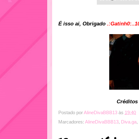
É isso ai, Obrigado
.:Gatinh0:..1
Créditos
Postado por
AlineDivaBBB13
às
19:40
Marcadores:
AlineDivaBBB13
,
Diva.ga
,