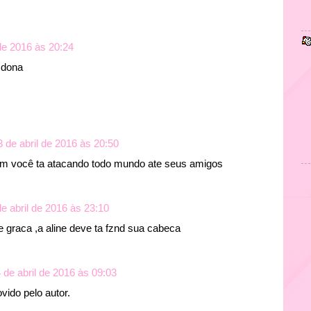
 de 2016 às 20:24
 dona
3 de abril de 2016 às 20:50
em você ta atacando todo mundo ate seus amigos
de abril de 2016 às 23:10
 graca ,a aline deve ta fznd sua cabeca
 de abril de 2016 às 09:03
vido pelo autor.