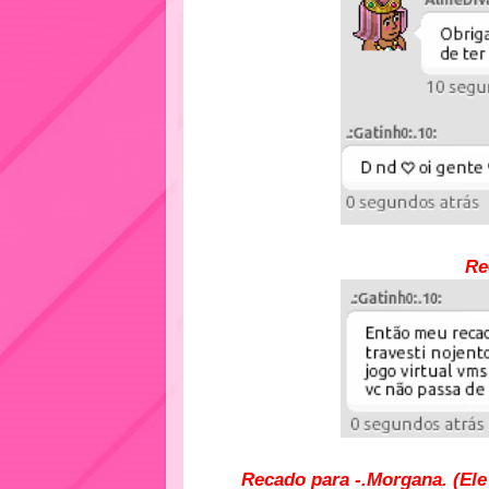
Re
Recado para -.Morgana. (Ele