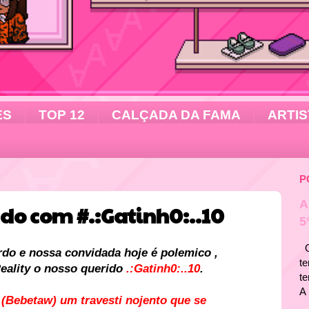
ES
TOP 12
CALÇADA DA FAMA
ARTIS
P
A
o com #.:Gatinh0:..10
5
Ol
o e nossa convidada hoje é polemico ,
te
eality
o nosso querido
.:Gatinh0:..10
.
t
A 
"
(Bebetaw) um travesti nojento que se