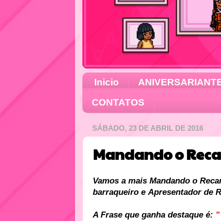
Inicio
ANIVERSARIANT
CONTATOS
SÁBADO, 23 DE ABRIL DE 2016
Mandando o Recad
Vamos a mais Mandando o Recard
barraqueiro e
Apresentador
de
R
A Frase que ganha destaque é: