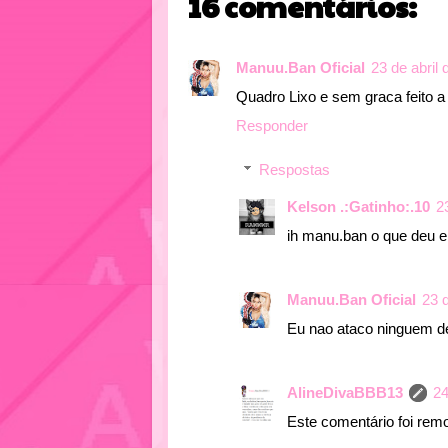
16 comentários:
Manuu.Ban Oficial
23 de abril
Quadro Lixo e sem graca feito a
Responder
Respostas
Kelson .:Gatinho:.10
2
ih manu.ban o que deu 
Manuu.Ban Oficial
23 
Eu nao ataco ninguem de
AlineDivaBBB13
24
Este comentário foi remo