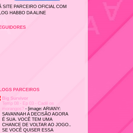
Ã SITE PARCEIRO OFICIAL COM
LOG HABBO DA ALINE
EGUIDORES
LOGS PARCEIROS
Big Survivor
Temp 08 - Ep 03 - Cadê os
morangos?
-
[image: ARIANY:
SAVANNAH A DECISÃO AGORA
É SUA. VOCÊ TEM UMA
CHANCE DE VOLTAR AO JOGO..
SE VOCÊ QUISER ESSA