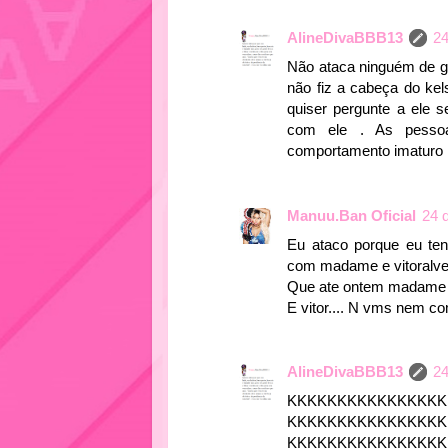
AlineDivaBBB13
24
Não ataca ninguém de gra
não fiz a cabeça do k
quiser pergunte a ele 
com ele . As pesso
comportamento imaturo 
Manuu.Ban Oficial
24 
Eu ataco porque eu te
com madame e vitoralv
Que ate ontem madame t
E vitor.... N vms nem c
AlineDivaBBB13
24
KKKKKKKKKKKKKKKK
KKKKKKKKKKKKKKKK
KKKKKKKKKKKKKKKK