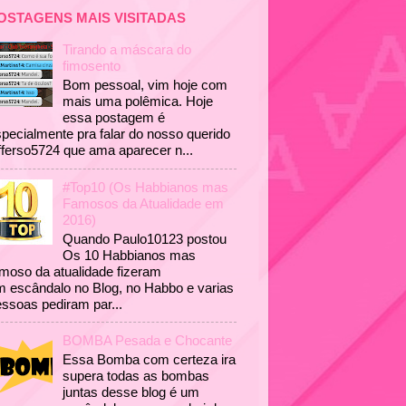
OSTAGENS MAIS VISITADAS
Tirando a máscara do
fimosento
Bom pessoal, vim hoje com
mais uma polêmica. Hoje
essa postagem é
pecialmente pra falar do nosso querido
fferso5724 que ama aparecer n...
#Top10 (Os Habbianos mas
Famosos da Atualidade em
2016)
Quando Paulo10123 postou
Os 10 Habbianos mas
moso da atualidade fizeram
 escândalo no Blog, no Habbo e varias
ssoas pediram par...
BOMBA Pesada e Chocante
Essa Bomba com certeza ira
supera todas as bombas
juntas desse blog é um