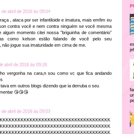
P
 de abril de 2016 às 09:04
ça , ataca por ser infantiloide e imatura, mais emfim eu
elson contra você e nem contra ninguém se você mesma
se algum momento citei nossa "briguinha de comentário"
as como kelson estão falando de você pelo seu
es
, não jogue sua imaturidade em cima de me.
je
de abril de 2016 às 09:26
nho vergonha na cara,n sou como vc que fica andando
es
ava em outros blogs dizendo que ia derruba o seu
fa
omentar 😘😘😘
um
pe
 de abril de 2016 às 09:53
KKKKKKKKKKKKKKKKKKKKKKKKKKKKKKKKKKKKK
KKKKKKKKKKKKKKKKKKKKKKKKKKKKKKKKKKKKK
KKKKKKKKKKKKKKKKKKKKKKKKKKKKKKKKKKKKK