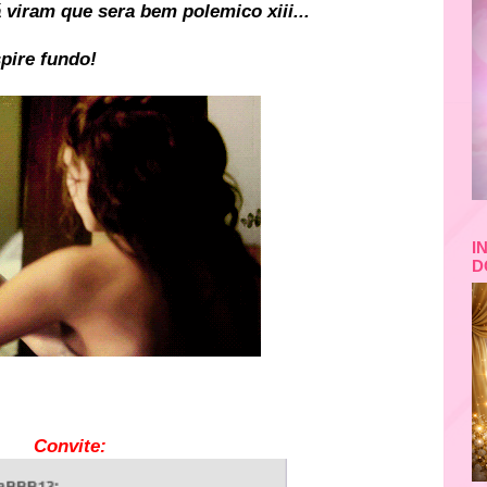
 viram que sera bem polemico xiii...
spire fundo!
I
D
Convite: