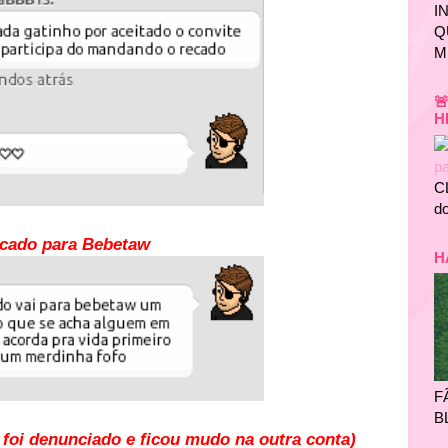
I
Q
M

H
C
do
cado para Bebetaw
H
F
B
 foi denunciado e ficou mudo na outra conta)