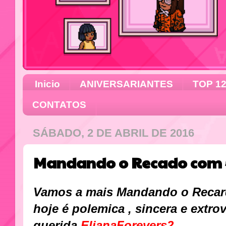
Inicio
ANIVERSARIANTES
TOP 1
CONTATOS
SÁBADO, 2 DE ABRIL DE 2016
Mandando o Recado com #
Vamos a mais Mandando o Recar
hoje é polemica , sincera e extro
querida
ElianaForevers2
.