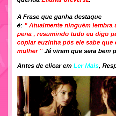
A Frase que ganha destaque
é:
" Atualmente ninguém lembra 
pena , resumindo tudo eu digo pa
copiar euzinha pós ele sabe que
mulher "
Já viram que sera bem po
Antes de clicar em
Ler Mais
, Res