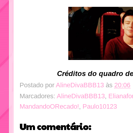
Créditos
do quadro d
Postado por
AlineDivaBBB13
às
20:06
Marcadores:
AlineDivaBBB13
,
Elianafo
MandandoORecado!
,
Paulo10123
Um comentário: