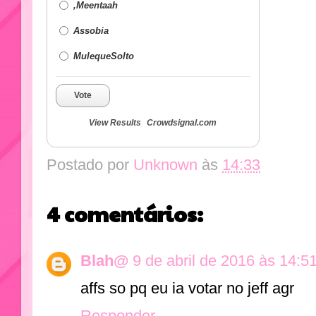
,Meentaah
Assobia
MulequeSolto
Vote
View Results
Crowdsignal.com
Postado por
Unknown
às
14:33
4 comentários:
Blah@
9 de abril de 2016 às 14:5
affs so pq eu ia votar no jeff agr
Responder