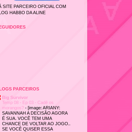
Ã SITE PARCEIRO OFICIAL COM
LOG HABBO DA ALINE
EGUIDORES
LOGS PARCEIROS
Big Survivor
Temp 08 - Ep 03 - Cadê os
morangos?
-
[image: ARIANY:
SAVANNAH A DECISÃO AGORA
É SUA. VOCÊ TEM UMA
CHANCE DE VOLTAR AO JOGO..
SE VOCÊ QUISER ESSA