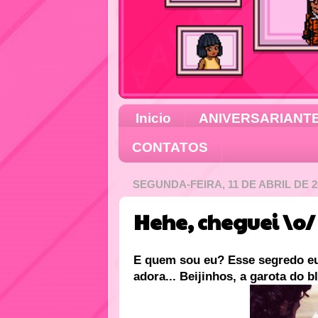
Inicio
ANIVERSARIANT
CONTATOS
SEGUNDA-FEIRA, 11 DE ABRIL DE 2
Hehe, cheguei \o/
E quem sou eu? Esse segredo e
adora... Beijinhos, a garota do bl