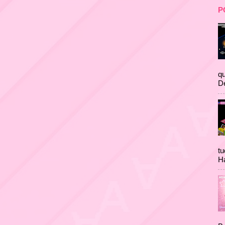
P
qu
D
tu
Ha