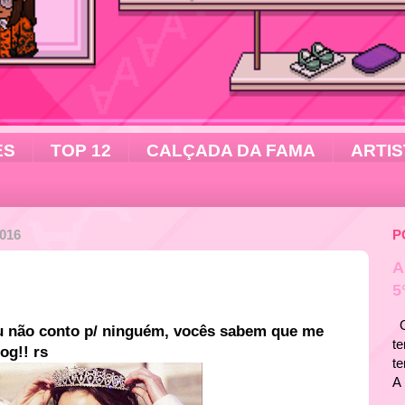
ES
TOP 12
CALÇADA DA FAMA
ARTIS
016
P
A
5
Ol
u não conto p/ ninguém, vocês sabem que me
te
og!! rs
t
A 