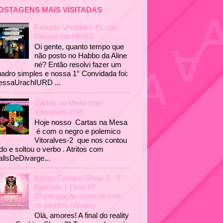
OSTAGENS MAIS VISITADAS
Falando Verdades #1 com
DessaUrachIURD
Oi gente, quanto tempo que
não posto no Habbo da Aline
né? Então resolvi fazer um
adro simples e nossa 1° Convidada foi:
essaUrachIURD ...
Cartas na Mesa com
Vitoralves-2 #8
Hoje nosso Cartas na Mesa
é com o negro e polemico
Vitoralves-2 que nos contou
do e soltou o verbo . Atritos com
llsDeDivarge...
Bacon Fashion Show 3 - 8°
Episódio丨Final #3
(Participação especial com
os jurados oficiais)
Olá, amores! A final do reality