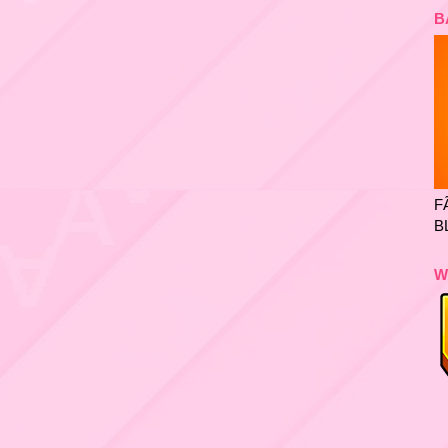
B
F
B
W