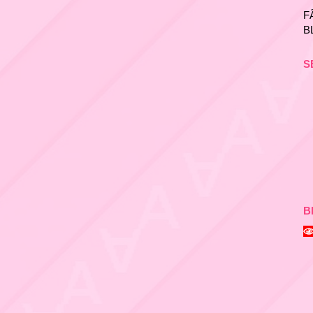
F
B
S
B