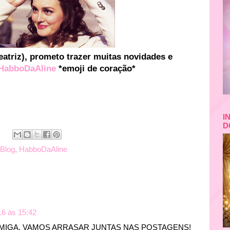
atriz), prometo trazer muitas novidades e
HabboDaAline
*emoji de coração*
I
D
Blog
,
HabboDaAline
16 às 15:42
MIGA, VAMOS ARRASAR JUNTAS NAS POSTAGENS!