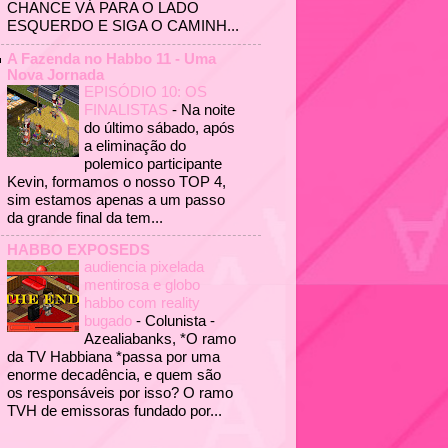
CHANCE VÁ PARA O LADO
ESQUERDO E SIGA O CAMINH...
A Fazenda no Habbo 11 - Uma
Nova Jornada
EPISÓDIO 10: OS
FINALISTAS
-
Na noite
do último sábado, após
a eliminação do
polemico participante
Kevin, formamos o nosso TOP 4,
sim estamos apenas a um passo
da grande final da tem...
HABBO EXPOSEDS
audiencia pixelada
mentirosa e globo
habbo com reality
bugado
-
Colunista -
Azealiabanks, *O ramo
da TV Habbiana *passa por uma
enorme decadência, e quem são
os responsáveis por isso? O ramo
TVH de emissoras fundado por...