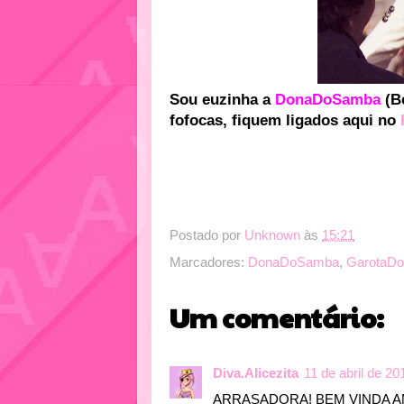
Sou euzinha a
DonaDoSamba
(Be
fofocas, fiquem ligados aqui no
Postado por
Unknown
às
15:21
Marcadores:
DonaDoSamba
,
GarotaDo
Um comentário:
Diva.Alicezita
11 de abril de 20
ARRASADORA! BEM VINDA A