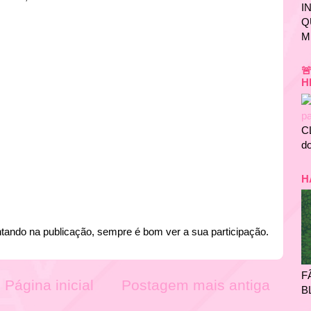
I
Q
M

H
C
do
H
tando na publicação, sempre é bom ver a sua participação.
F
Página inicial
Postagem mais antiga
B