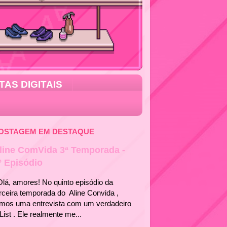
TAS DIGITAIS
OSTAGEM EM DESTAQUE
line ComVida 3ª Temporada -
° Episódio
á, amores! No quinto episódio da
rceira temporada do Aline Convida ,
emos uma entrevista com um verdadeiro
List . Ele realmente me...