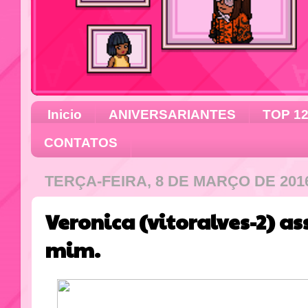
Inicio
ANIVERSARIANTES
TOP 1
CONTATOS
TERÇA-FEIRA, 8 DE MARÇO DE 201
Veronica (vitoralves-2) as
mim.