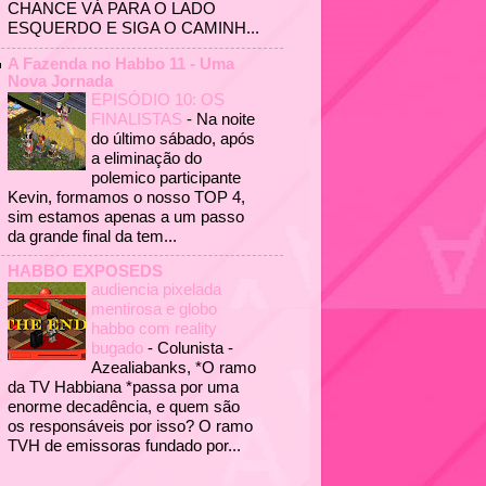
CHANCE VÁ PARA O LADO
ESQUERDO E SIGA O CAMINH...
A Fazenda no Habbo 11 - Uma
Nova Jornada
EPISÓDIO 10: OS
FINALISTAS
-
Na noite
do último sábado, após
a eliminação do
polemico participante
Kevin, formamos o nosso TOP 4,
sim estamos apenas a um passo
da grande final da tem...
HABBO EXPOSEDS
audiencia pixelada
mentirosa e globo
habbo com reality
bugado
-
Colunista -
Azealiabanks, *O ramo
da TV Habbiana *passa por uma
enorme decadência, e quem são
os responsáveis por isso? O ramo
TVH de emissoras fundado por...