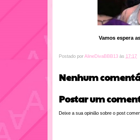
Vamos espera as
Postado por
AlineDivaBBB13
às
17:17
Nenhum comentár
Postar um coment
Deixe a sua opinião sobre o post comen