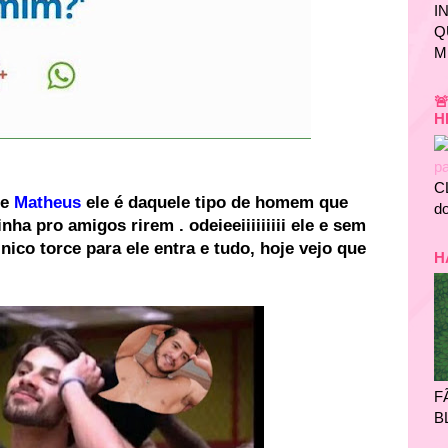
I
Q
M

H
C
se
Matheus
ele é daquele tipo de homem que
do
ha pro amigos rirem . odeieeiiiiiiiii ele e sem
nico torce para ele entra e tudo, hoje vejo que
H
F
B