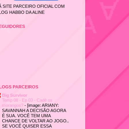
Ã SITE PARCEIRO OFICIAL COM
LOG HABBO DA ALINE
EGUIDORES
LOGS PARCEIROS
Big Survivor
Temp 08 - Ep 03 - Cadê os
morangos?
-
[image: ARIANY:
SAVANNAH A DECISÃO AGORA
É SUA. VOCÊ TEM UMA
CHANCE DE VOLTAR AO JOGO..
SE VOCÊ QUISER ESSA