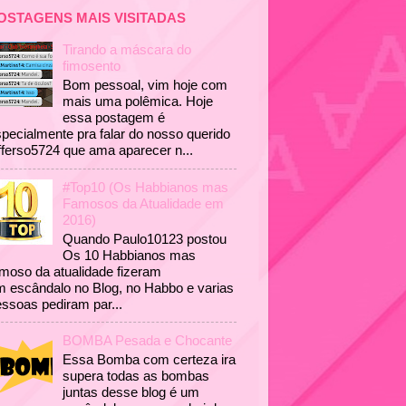
OSTAGENS MAIS VISITADAS
Tirando a máscara do
fimosento
Bom pessoal, vim hoje com
mais uma polêmica. Hoje
essa postagem é
pecialmente pra falar do nosso querido
fferso5724 que ama aparecer n...
#Top10 (Os Habbianos mas
Famosos da Atualidade em
2016)
Quando Paulo10123 postou
Os 10 Habbianos mas
moso da atualidade fizeram
 escândalo no Blog, no Habbo e varias
ssoas pediram par...
BOMBA Pesada e Chocante
Essa Bomba com certeza ira
supera todas as bombas
juntas desse blog é um