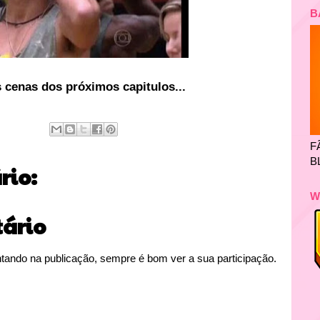
B
 cenas dos próximos capitulos...
F
B
io:
W
ário
tando na publicação, sempre é bom ver a sua participação.