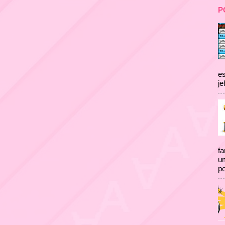
P
es
je
fa
um
pe