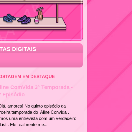
TAS DIGITAIS
OSTAGEM EM DESTAQUE
line ComVida 3ª Temporada -
° Episódio
á, amores! No quinto episódio da
rceira temporada do Aline Convida ,
emos uma entrevista com um verdadeiro
List . Ele realmente me...