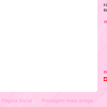
F
B
S
B
Página inicial
Postagem mais antiga