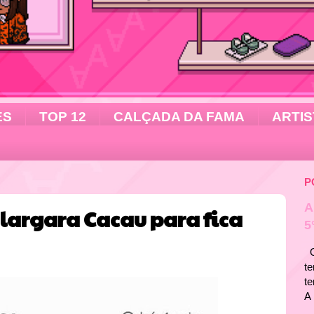
ES
TOP 12
CALÇADA DA FAMA
ARTIS
P
A
largara Cacau para fica
5
Ol
te
t
A 