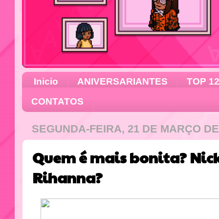
Inicio
ANIVERSARIANTES
TOP 1
CONTATOS
SEGUNDA-FEIRA, 21 DE MARÇO DE
Quem é mais bonita? Nick
Rihanna?