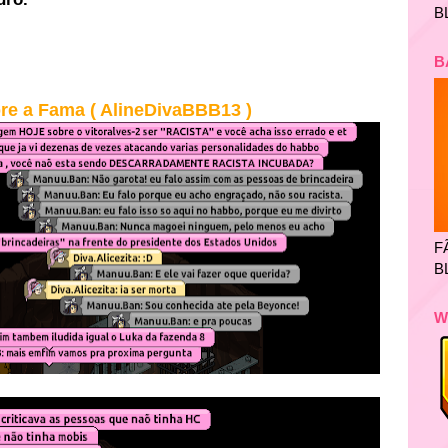
B
B
re a Fama ( AlineDivaBBB13 )
F
B
W