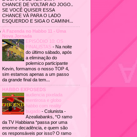
CHANCE DE VOLTAR AO JOGO..
SE VOCÊ QUISER ESSA
CHANCE VÁ PARA O LADO
ESQUERDO E SIGA O CAMINH...
A Fazenda no Habbo 11 - Uma
Nova Jornada
EPISÓDIO 10: OS
FINALISTAS
-
Na noite
do último sábado, após
a eliminação do
polemico participante
Kevin, formamos o nosso TOP 4,
sim estamos apenas a um passo
da grande final da tem...
HABBO EXPOSEDS
audiencia pixelada
mentirosa e globo
habbo com reality
bugado
-
Colunista -
Azealiabanks, *O ramo
da TV Habbiana *passa por uma
enorme decadência, e quem são
os responsáveis por isso? O ramo