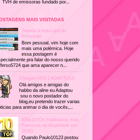
TVH de emissoras fundado por...
OSTAGENS MAIS VISITADAS
Tirando a máscara do
fimosento
Bom pessoal, vim hoje com
mais uma polêmica. Hoje
essa postagem é
pecialmente pra falar do nosso querido
fferso5724 que ama aparecer n...
Cheguei KKK ( ADAPTOU)
Olá amigos e amigas do
habbo da aline eu Adaptou
sou o novo postador do
blog,eu pretendo trazer varias
ticias para animar o dia de vocês,...
#Top10 (Os Habbianos mas
Famosos da Atualidade em
2016)
Quando Paulo10123 postou