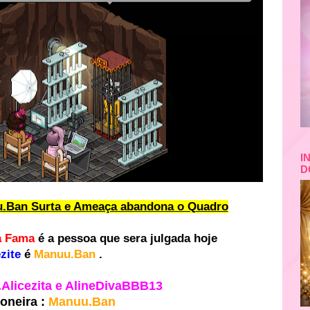
I
D
.Ban Surta e Ameaça abandona o Quadro
a Fama
é a pessoa que sera julgada hoje
ezite
é
Manuu.Ban
.
.Alicezita e AlineDivaBBB13
ioneira :
Manuu.Ban