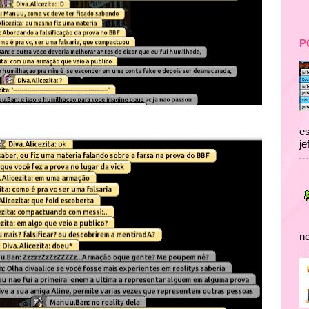
P
es
je
no