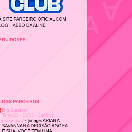
Ã SITE PARCEIRO OFICIAL COM
LOG HABBO DA ALINE
EGUIDORES
LOGS PARCEIROS
Big Survivor
Temp 08 - Ep 03 - Cadê os
morangos?
-
[image: ARIANY:
SAVANNAH A DECISÃO AGORA
É SUA. VOCÊ TEM UMA