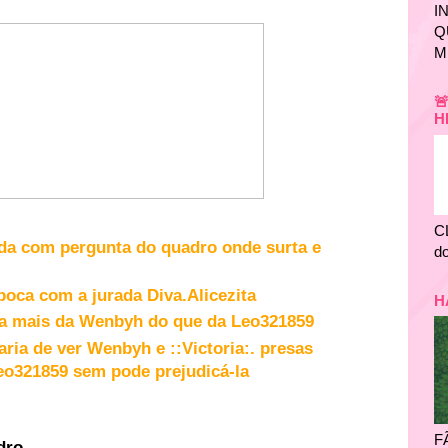
I
Q
M

H
C
da com pergunta do quadro onde surta e
do
o
boca com a jurada Diva.Alicezita
H
ta mais da Wenbyh do que da Leo321859
ria de ver Wenbyh e ::Victoria:. presas
Leo321859 sem pode
prejudicá-la
F
dro.