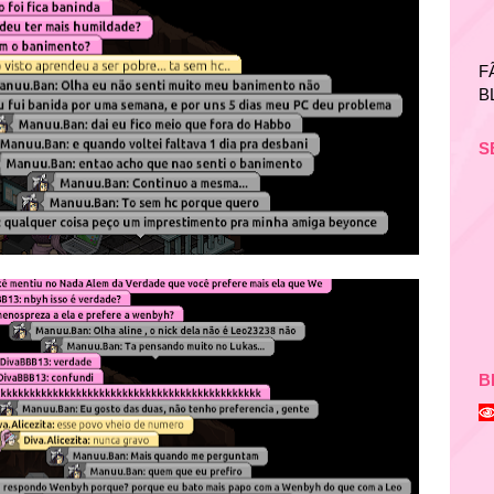
F
B
S
B