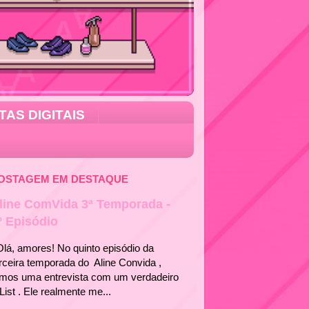
TAS DIGITAIS
OSTAGEM EM DESTAQUE
line ComVida 3ª Temporada -
° Episódio
á, amores! No quinto episódio da
rceira temporada do Aline Convida ,
emos uma entrevista com um verdadeiro
List . Ele realmente me...