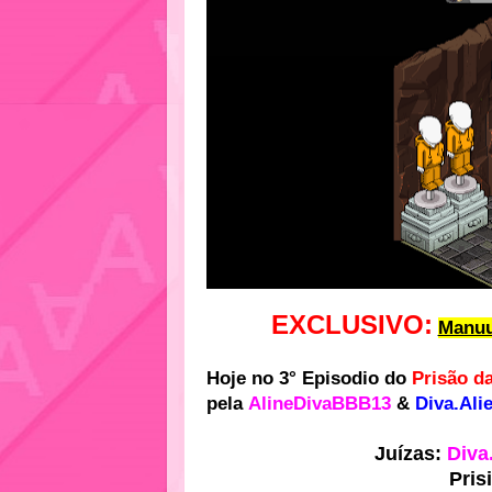
EXCLUSIVO:
Manuu
Hoje no 3° Episodio do
Prisão d
pela
AlineDivaBBB13
&
Diva.Ali
Juízas:
Diva
Pris