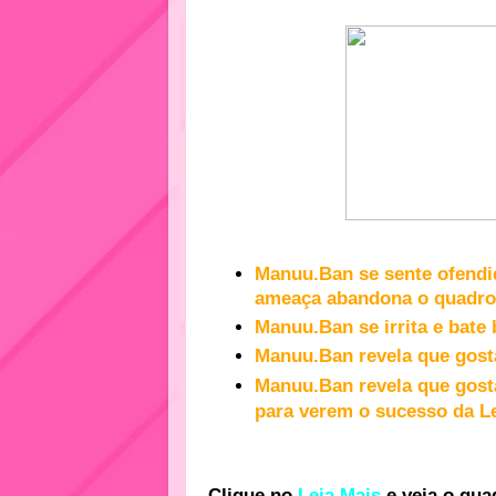
Manuu.Ban se sente ofendi
ameaça abandona o quadr
Manuu.Ban se irrita e bate 
Manuu.Ban revela que gos
Manuu.Ban revela que gosta
para verem o sucesso da 
Clique no
Leia Mais
e veja o qua