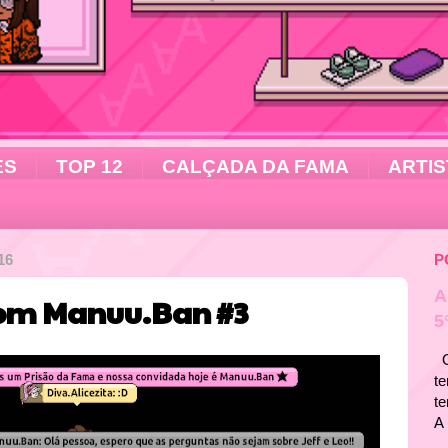
ES
TOP 12
CALÇADA DA FAMA
ARTIS
16
P
A
com Manuu.Ban #3
5
Ol
te
t
A 