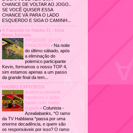
CHANCE DE VOLTAR AO JOGO..
SE VOCÊ QUISER ESSA
CHANCE VÁ PARA O LADO
ESQUERDO E SIGA O CAMINH...
A Fazenda no Habbo 11 - Uma
Nova Jornada
EPISÓDIO 10: OS
FINALISTAS
-
Na noite
do último sábado, após
a eliminação do
polemico participante
Kevin, formamos o nosso TOP 4,
sim estamos apenas a um passo
da grande final da tem...
HABBO EXPOSEDS
audiencia pixelada
mentirosa e globo
habbo com reality
bugado
-
Colunista -
Azealiabanks, *O ramo
da TV Habbiana *passa por uma
enorme decadência, e quem são
os responsáveis por isso? O ramo