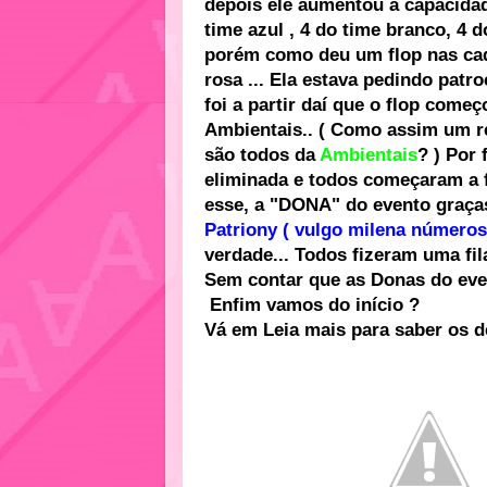
depois ele aumentou a capacidad
time azul , 4 do time branco, 4 
porém como deu um flop nas cad
rosa ... Ela estava pedindo pat
foi a partir daí que o flop come
Ambientais.. ( Como assim um re
são todos da
Ambientais
? ) Por
eliminada e todos começaram a fi
esse, a "DONA" do evento graças
Patriony ( vulgo milena números
verdade... Todos fizeram uma fi
Sem contar que as Donas do even
Enfim vamos do início ?
Vá em Leia mais para saber os de