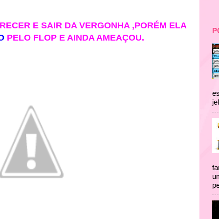
RECER E SAIR DA VERGONHA ,PORÉM ELA
P
O
PELO FLOP E AINDA AMEAÇOU.
es
je
fa
um
pe