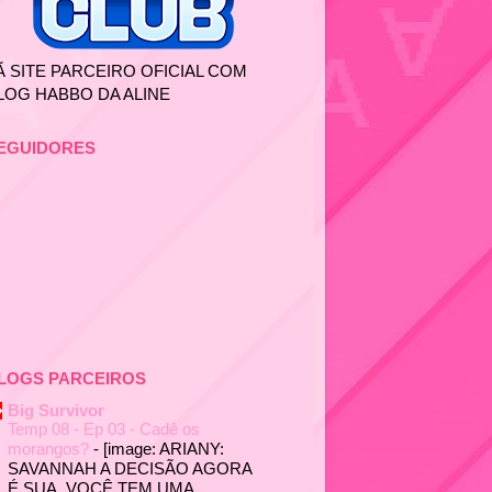
Ã SITE PARCEIRO OFICIAL COM
LOG HABBO DA ALINE
EGUIDORES
LOGS PARCEIROS
Big Survivor
Temp 08 - Ep 03 - Cadê os
morangos?
-
[image: ARIANY:
SAVANNAH A DECISÃO AGORA
É SUA. VOCÊ TEM UMA