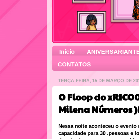
Inicio
ANIVERSARIANT
CONTATOS
TERÇA-FEIRA, 15 DE MARÇO DE 20
O Floop do xRICO0
Milena Números )!
Nessa noite aconteceu o evento r
capacidade para 30 .pessoas e lot