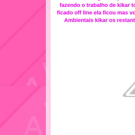
fazendo o trabalho de kikar t
ficado off line ela ficou mas 
Ambientais kikar os restant