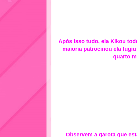
Após isso tudo, ela Kikou tod
maioria patrocinou ela fugiu
quarto m
Observem a garota que está