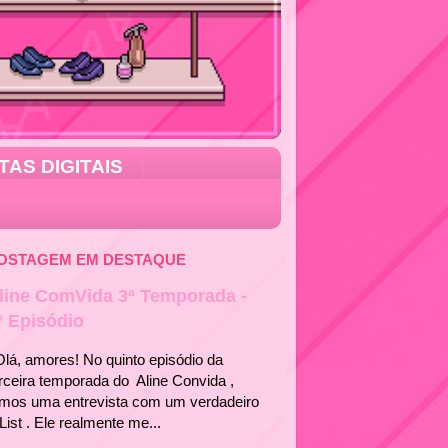
TAS DIGITAIS
OSTAGEM EM DESTAQUE
line ComVida 3ª Temporada -
° Episódio
á, amores! No quinto episódio da
rceira temporada do Aline Convida ,
emos uma entrevista com um verdadeiro
List . Ele realmente me...