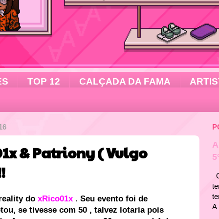
ES
TOP 12
CALÇADA DA FAMA
ARTIS
16
P
A
1x & Patriony ( Vulgo
5
!
Ol
te
t
eality d
o
xRico01x
. Seu evento foi de
A 
ou, se tivesse com 50 , talvez lotaria pois