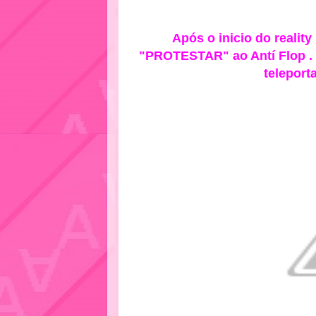
Após o inicio do reali
"PROTESTAR" ao Antí Flop . 
teleport