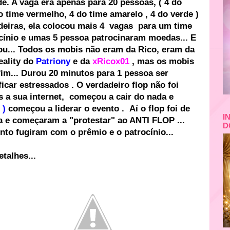
e. A vaga era apenas para 20 pessoas, ( 4 do
do time vermelho, 4 do time amarelo , 4 do verde )
eiras, ela colocou mais 4 vagas para um time
rocínio e umas 5 pessoa patrocinaram moedas... E
çou... Todos os mobis não eram da Rico, eram da
ality do
Patriony
e da
xRicox01
, mas os mobis
 fim... Durou 20 minutos para 1 pessoa ser
car estressados . O verdadeiro flop não foi
 a sua internet, começou a cair do nada e
 )
começou a liderar o evento . Aí o flop foi de
I
la e começaram a "protestar" ao ANTI FLOP ...
D
to fugiram com o prêmio e o patrocínio...
talhes...