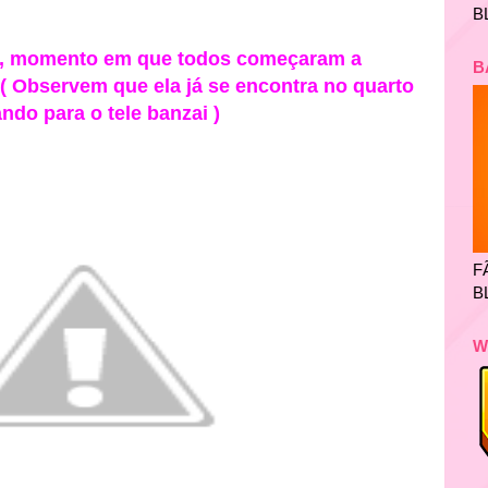
B
ty , momento em que todos começaram a
B
( Observem que ela já se encontra no quarto
ando para o tele banzai )
F
B
W