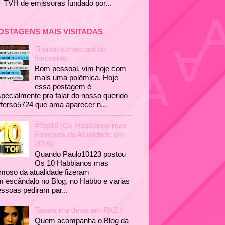
TVH de emissoras fundado por...
OSTAGENS MAIS VISITADAS
Tirando a máscara do
fimosento
Bom pessoal, vim hoje com
mais uma polêmica. Hoje
essa postagem é
pecialmente pra falar do nosso querido
fferso5724 que ama aparecer n...
#Top10 (Os Habbianos mas
Famosos da Atualidade em
2016)
Quando Paulo10123 postou
Os 10 Habbianos mas
moso da atualidade fizeram
 escândalo no Blog, no Habbo e varias
ssoas pediram par...
Taxara me deixe em PAZ !
Quem acompanha o Blog da