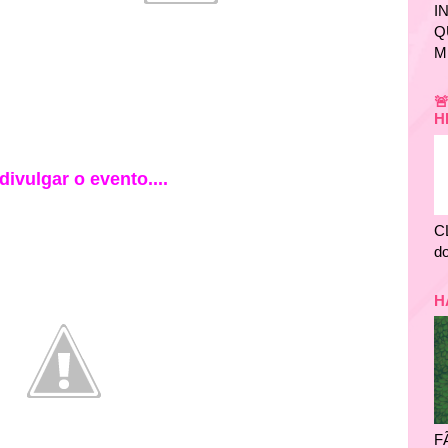
I
Q
M

H
vulgar o evento....
C
do
H
F