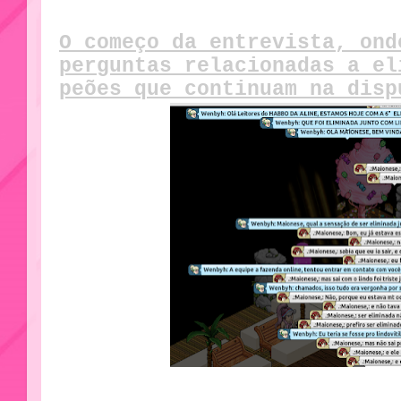
O começo da entrevista, ond
perguntas relacionadas a el
peões que continuam na disp