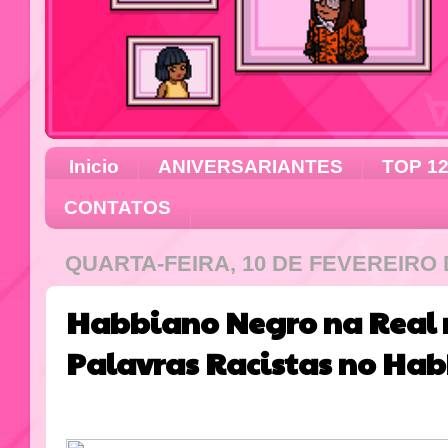
Inicio
ANIVERSARIANTES
TOP 1
CONTATOS
QUARTA-FEIRA, 10 DE FEVEREIRO 
Habbiano Negro na Real
Palavras Racistas no Ha