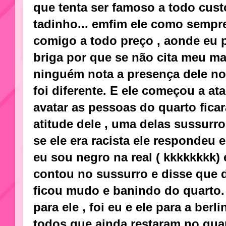
que tenta ser famoso a todo cust
tadinho... emfim ele como sempr
comigo a todo preço , aonde eu pi
briga por que se não cita meu m
ninguém nota a presença dele no
foi diferente. E ele começou a at
avatar as pessoas do quarto fica
atitude dele , uma delas sussurr
se ele era racista ele respondeu
eu sou negro na real ( kkkkkkkk
contou no sussurro e disse que d
ficou mudo e banindo do quarto
para ele , foi eu e ele para a berli
todos que ainda restaram no qu