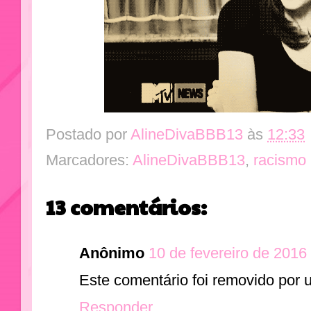
Postado por
AlineDivaBBB13
às
12:33
Marcadores:
AlineDivaBBB13
,
racismo
13 comentários:
Anônimo
10 de fevereiro de 2016
Este comentário foi removido por 
Responder