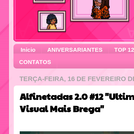
Inicio
ANIVERSARIANTES
TOP 1
CONTATOS
TERÇA-FEIRA, 16 DE FEVEREIRO D
Alfinetadas 2.0 #12 "Ulti
Visual Mais Brega"