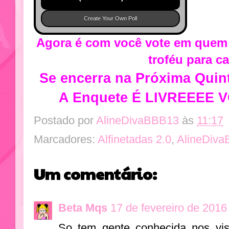
Create Your Own Poll
Agora é com você vote em quem 
troféu para c
Se encerra na Próxima Quint
A Enquete É LIVREEEE 
Postado por
AlineDivaBBB13
às
11:17
Marcadores:
Alfinetadas 2.0
,
AlineDiv
Um comentário:
Beta Mqs
17 de fevereiro de 2016
So tem gente conhecida nos visu