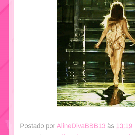
Postado por
AlineDivaBBB13
às
13:19