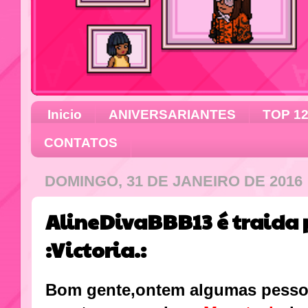
Inicio
ANIVERSARIANTES
TOP 1
CONTATOS
DOMINGO, 31 DE JANEIRO DE 2016
AlineDivaBBB13 é traida 
:Victoria.:
Bom gente,ontem algumas pess