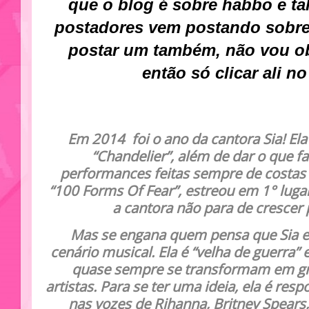
que o blog é sobre habbo e t
postadores vem postando sobre 
postar um também, não vou ob
então só clicar ali no 
Em 2014 foi o ano da cantora
Sia
! El
“
Chandelier
”, além de dar o que f
performances feitas sempre de costas (
“
100 Forms Of Fear
”, estreou em 1° luga
a cantora não para de crescer 
Mas se engana quem pensa que Sia 
cenário musical. Ela é “velha de guerra” 
quase sempre se transformam em gra
artistas. Para se ter uma ideia, ela é re
nas vozes de
Rihanna
,
Britney Spears