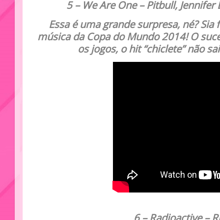
5
– We Are One – Pitbull, Jennifer 
Essa é uma grande surpresa, né? Sia f
música da Copa do Mundo 2014! O suce
os jogos, o hit “chiclete” não s
6
– Radioactive
–
R