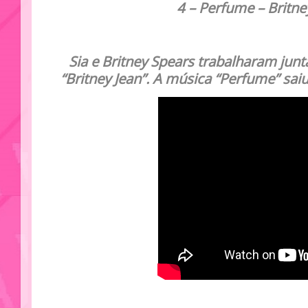
4
– Perfume – Britne
Sia e Britney Spears trabalharam jun
“Britney Jean”. A música “Perfume” sai