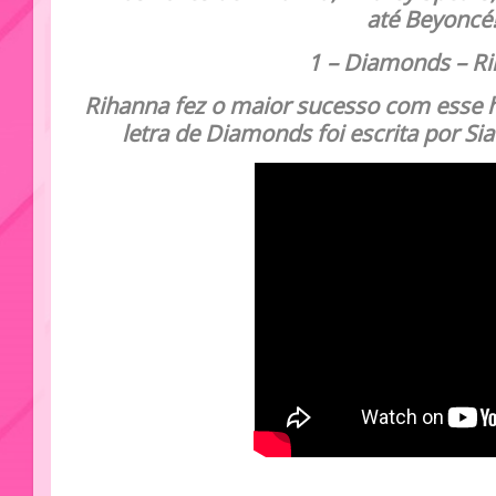
até
Beyoncé
1 –
Diamonds – R
Rihanna fez o maior sucesso com esse 
letra de Diamonds foi escrita por S