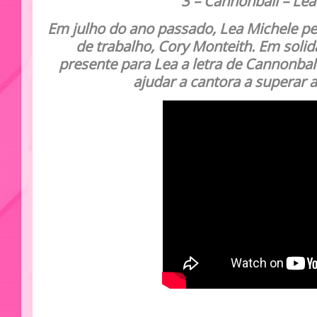
3
– Cannonball – Lea
Em julho do ano passado, Lea Michele p
de trabalho, Cory Monteith. Em soli
presente para Lea a letra de Cannonbal
ajudar a cantora a superar 