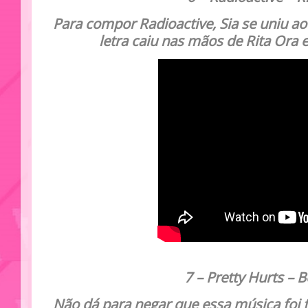
Para compor Radioactive, Sia se uniu ao
letra caiu nas mãos de Rita Ora 
7 –
Pretty Hurts – 
Não dá para negar que essa música foi f