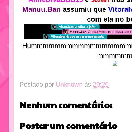
Manuu.Ban
assumiu que
Vitoral
com ela no b
Hummmmmmmmmmmmmmmm
mmmmm
Postado por
Unknown
às
20:26
Nenhum comentário:
Postar um comentário