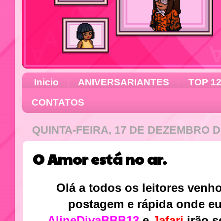
Inicio
ANIVERSARIANTES
TOP 1
CONTATOS
QUINTA-FEIRA, 17 DE DEZEMBRO D
O Amor está no ar.
Olá a todos os leitores venh
postagem e rápida onde eu
AlineDivaBBB13
e
Jafari
irão s