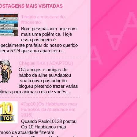
OSTAGENS MAIS VISITADAS
Tirando a máscara do
fimosento
Bom pessoal, vim hoje com
mais uma polêmica. Hoje
essa postagem é
pecialmente pra falar do nosso querido
fferso5724 que ama aparecer n...
Cheguei KKK ( ADAPTOU)
Olá amigos e amigas do
habbo da aline eu Adaptou
sou o novo postador do
blog,eu pretendo trazer varias
ticias para animar o dia de vocês,...
#Top10 (Os Habbianos mas
Famosos da Atualidade em
2016)
Quando Paulo10123 postou
Os 10 Habbianos mas
moso da atualidade fizeram