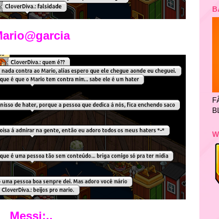
B
ario@garcia
F
B
W
Messi:..