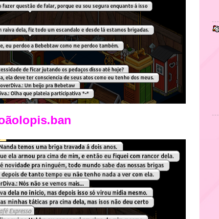
oãolopis.ban