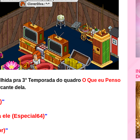
I
D
colhida pra 3° Temporada do quadro
O Que eu Penso
rcante dela.
)
"
a ele (Especial64)
"
r)
"