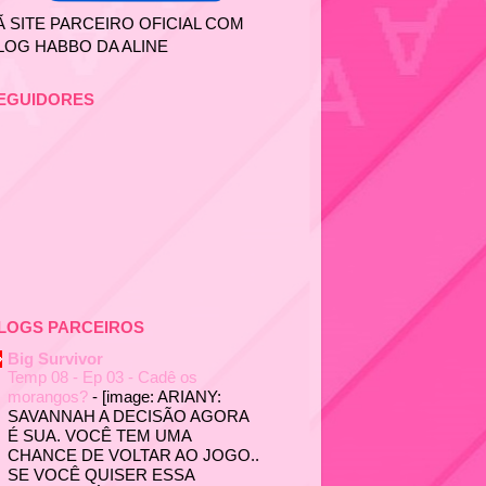
Ã SITE PARCEIRO OFICIAL COM
LOG HABBO DA ALINE
EGUIDORES
LOGS PARCEIROS
Big Survivor
Temp 08 - Ep 03 - Cadê os
morangos?
-
[image: ARIANY:
SAVANNAH A DECISÃO AGORA
É SUA. VOCÊ TEM UMA
CHANCE DE VOLTAR AO JOGO..
SE VOCÊ QUISER ESSA