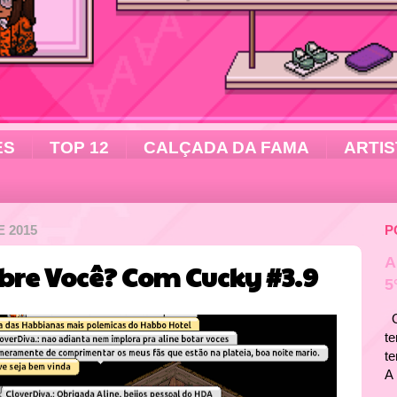
ES
TOP 12
CALÇADA DA FAMA
ARTIS
 2015
P
A
bre Você? Com Cucky #3.9
5
Ol
te
t
A 