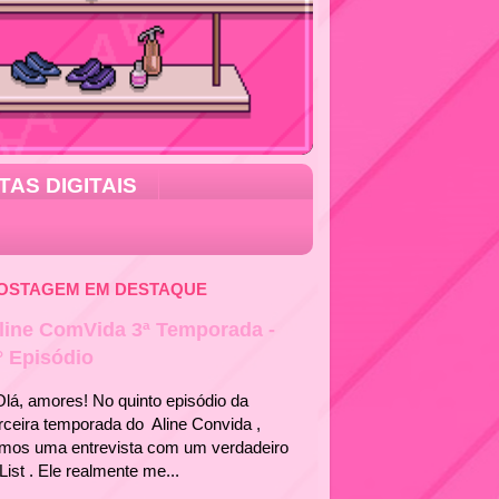
TAS DIGITAIS
OSTAGEM EM DESTAQUE
line ComVida 3ª Temporada -
° Episódio
á, amores! No quinto episódio da
rceira temporada do Aline Convida ,
emos uma entrevista com um verdadeiro
List . Ele realmente me...