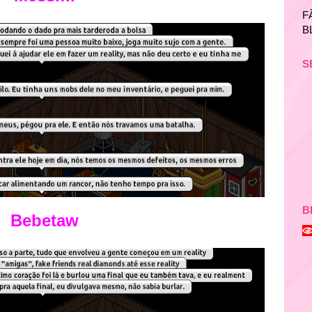
F
B
S
B
Bebetaw