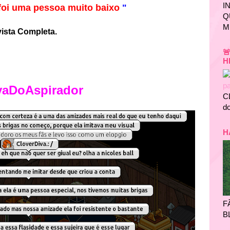
I
 foi uma pessoa muito baixo
"
Q
M
vista Completa.

H
vaDoAspirador
C
do
H
F
B