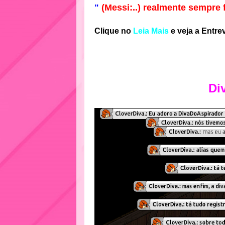
"
(Messi:..) realmente sempre
Clique no
Leia Mais
e veja a Entre
Di