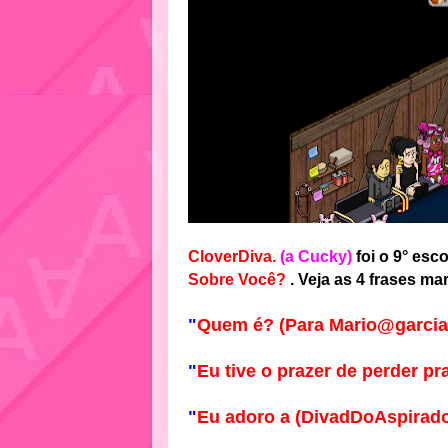
CloverDiva.
(a Cucky)
foi o 9° es
Sobre Você?
. Veja as 4 frases ma
"
Quem é? (Para Mario@garcia
"
Eu tive o prazer de perder pr
"
Eu adoro a (DivadDoAspirado