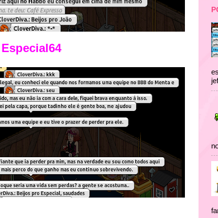
P
Especial64
es
je
no
fa