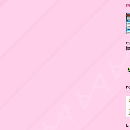
P
es
je
no
fa