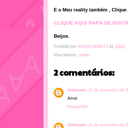
E o Meu reality também , Clique
CLIQUE AQUI PARA SE INSC
Beijos.
Postado por
AlineDivaBBB13
às
19:02
Marcadores:
reality
2 comentários:
Unknown
11 de novembro de 2
Amei
Responder
Unknown
11 de novembro de 2