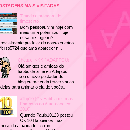
OSTAGENS MAIS VISITADAS
Tirando a máscara do
fimosento
Bom pessoal, vim hoje com
mais uma polêmica. Hoje
essa postagem é
pecialmente pra falar do nosso querido
fferso5724 que ama aparecer n...
Cheguei KKK ( ADAPTOU)
Olá amigos e amigas do
habbo da aline eu Adaptou
sou o novo postador do
blog,eu pretendo trazer varias
ticias para animar o dia de vocês,...
#Top10 (Os Habbianos mas
Famosos da Atualidade em
2016)
Quando Paulo10123 postou
Os 10 Habbianos mas
moso da atualidade fizeram