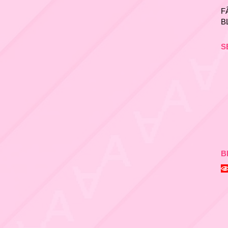
F
B
S
B