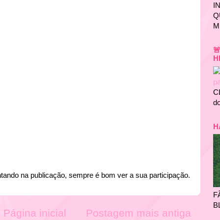
I
Q
M

H
C
do
H
tando na publicação, sempre é bom ver a sua participação.
F
B
Página inicial
Postagem mais antiga