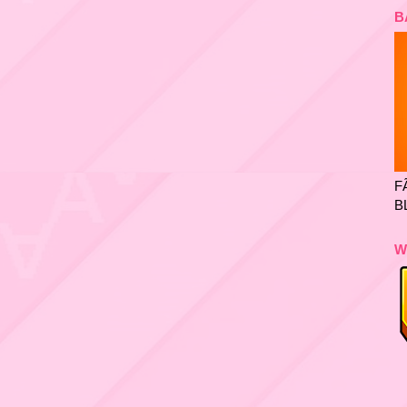
B
F
B
W