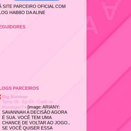
Ã SITE PARCEIRO OFICIAL COM
LOG HABBO DA ALINE
EGUIDORES
LOGS PARCEIROS
Big Survivor
Temp 08 - Ep 03 - Cadê os
morangos?
-
[image: ARIANY:
SAVANNAH A DECISÃO AGORA
É SUA. VOCÊ TEM UMA
CHANCE DE VOLTAR AO JOGO..
SE VOCÊ QUISER ESSA