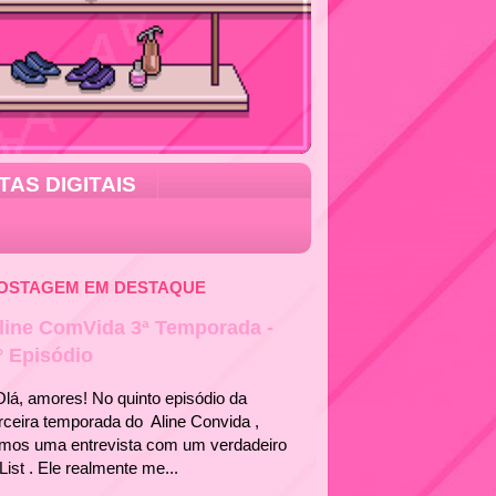
TAS DIGITAIS
OSTAGEM EM DESTAQUE
line ComVida 3ª Temporada -
° Episódio
á, amores! No quinto episódio da
rceira temporada do Aline Convida ,
emos uma entrevista com um verdadeiro
List . Ele realmente me...