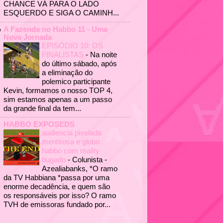
CHANCE VÁ PARA O LADO
ESQUERDO E SIGA O CAMINH...
A Fazenda no Habbo 11 - Uma
Nova Jornada
EPISÓDIO 10: OS
FINALISTAS
-
Na noite
do último sábado, após
a eliminação do
polemico participante
Kevin, formamos o nosso TOP 4,
sim estamos apenas a um passo
da grande final da tem...
HABBO EXPOSEDS
audiencia pixelada
mentirosa e globo
habbo com reality
bugado
-
Colunista -
Azealiabanks, *O ramo
da TV Habbiana *passa por uma
enorme decadência, e quem são
os responsáveis por isso? O ramo
TVH de emissoras fundado por...