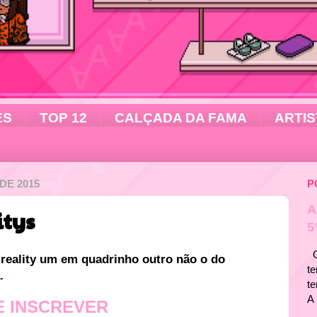
ES
TOP 12
CALÇADA DA FAMA
ARTIS
DE 2015
P
A
itys
5
Ol
e reality um em quadrinho outro não o do
te
.
t
A 
E INSCREVER