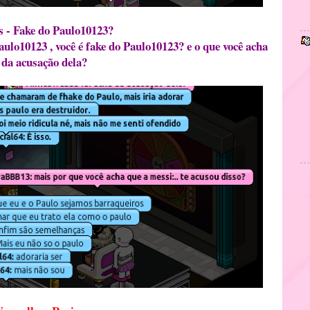
s - Fake do Paulo10123?
aulo10123 , você é fake do Paulo10123? e o que você acha
da acusação dela?