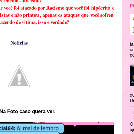
Vermelho - Racismo
P
 você foi atacado por Racismo que você foi hipócrita e
istas e não printou , apenas os ataques que você sofreu
fazendo de vitima, isso é verdade?
Noticias
fa
um
pe
qu
D
Na Foto caso quera ver.
Ol
aj