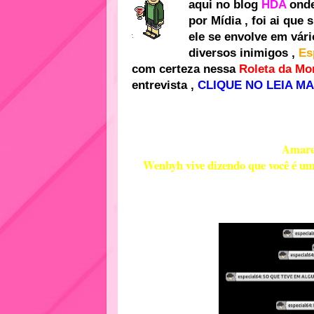
aqui no blog
HDA
ond
por Mídia , foi ai que
ele se envolve em vári
diversos inimigos ,
Es
com certeza nessa
Roleta da Mo
entrevista ,
CLIQUE NO LEIA MA
Amare
Wenbyh vive dizendo que você é uma 