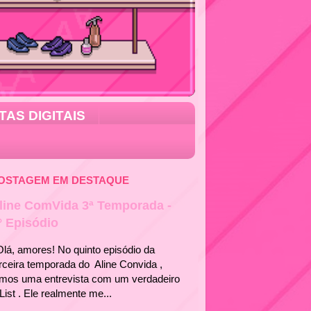
TAS DIGITAIS
OSTAGEM EM DESTAQUE
line ComVida 3ª Temporada -
° Episódio
á, amores! No quinto episódio da
rceira temporada do Aline Convida ,
emos uma entrevista com um verdadeiro
List . Ele realmente me...