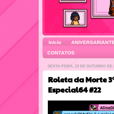
Inicio
ANIVERSARIANT
CONTATOS
SEXTA-FEIRA, 23 DE OUTUBRO DE 
Roleta da Morte 
Especial64 #22