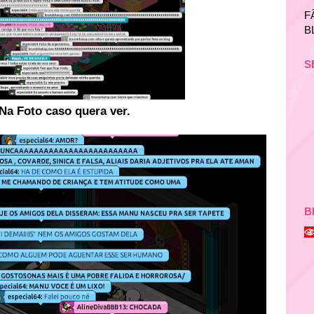
F
B
S
Na Foto caso quera ver.
B