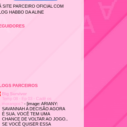
Ã SITE PARCEIRO OFICIAL COM
LOG HABBO DA ALINE
EGUIDORES
LOGS PARCEIROS
Big Survivor
Temp 08 - Ep 03 - Cadê os
morangos?
-
[image: ARIANY:
SAVANNAH A DECISÃO AGORA
É SUA. VOCÊ TEM UMA
CHANCE DE VOLTAR AO JOGO..
SE VOCÊ QUISER ESSA