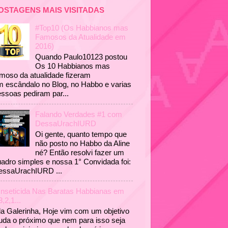
OSTAGENS MAIS VISITADAS
#Top10 (Os Habbianos mas
Famosos da Atualidade em
2016)
Quando Paulo10123 postou
Os 10 Habbianos mas
moso da atualidade fizeram
 escândalo no Blog, no Habbo e varias
ssoas pediram par...
Falando Verdades #1 com
DessaUrachIURD
Oi gente, quanto tempo que
não posto no Habbo da Aline
né? Então resolvi fazer um
adro simples e nossa 1° Convidada foi:
essaUrachIURD ...
Inseticida Nas Baratas Habbianas em
3,2,1...
a Galerinha, Hoje vim com um objetivo
uda o próximo que nem para isso seja