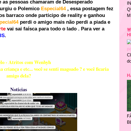
e as pessoas chamaram de Desesperado
I
 surgiu o Polemico
Especial64
, essa postagem fez
Q
os barraco onde participo de reality e ganhou
M
pecial64
perdi o amigo mais não perdi a piada e
rte
vai sai faísca para todo o lado . Para ver a

H
IS
.
C
do
lo - Atritos com Wenbyh
criança e etc... você se senti magoado ? e você ficaria
amigo dela?
H
Noticias
F
B