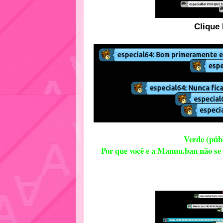
Clique 
Verde (púb
Por que você e a Manuu.ban não se