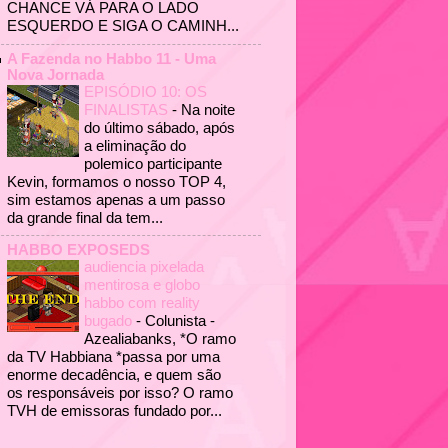
CHANCE VÁ PARA O LADO
ESQUERDO E SIGA O CAMINH...
A Fazenda no Habbo 11 - Uma
Nova Jornada
EPISÓDIO 10: OS
FINALISTAS
-
Na noite
do último sábado, após
a eliminação do
polemico participante
Kevin, formamos o nosso TOP 4,
sim estamos apenas a um passo
da grande final da tem...
HABBO EXPOSEDS
audiencia pixelada
mentirosa e globo
habbo com reality
bugado
-
Colunista -
Azealiabanks, *O ramo
da TV Habbiana *passa por uma
enorme decadência, e quem são
os responsáveis por isso? O ramo
TVH de emissoras fundado por...