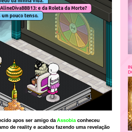
I
D
ecido apos ser amigo da
Assobia
conheceu
mo de reality e acabou fazendo uma revelação