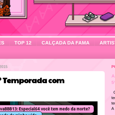
ES
TOP 12
CALÇADA DA FAMA
ARTIS
2015
P
A
3° Temporada com
5
Ol
te
t
A 