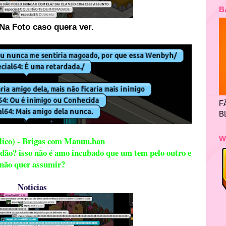
B
Na Foto caso quera ver.
F
B
W
lico) - Brigas com Manuu.ban
 dão? isso não é amo incubado que um tem pelo outro e
não quer assumir?
Noticias