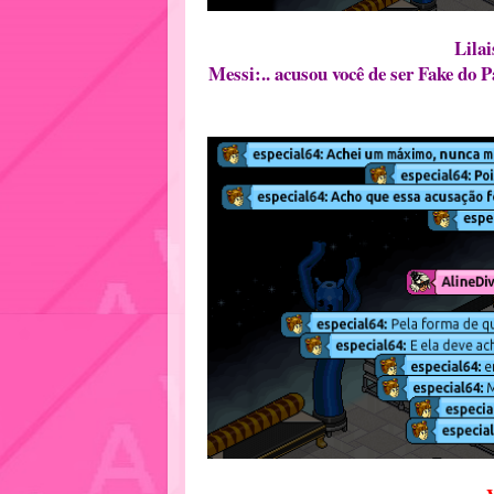
Lilai
Messi:.. acusou você de ser Fake do P