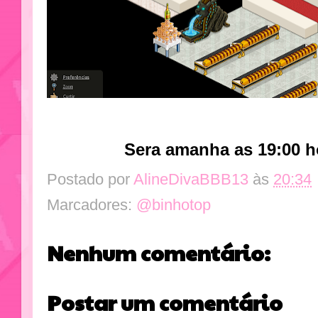
Sera amanha as 19:00 h
Postado por
AlineDivaBBB13
às
20:34
Marcadores:
@binhotop
Nenhum comentário:
Postar um comentário