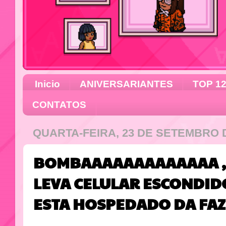
Inicio
ANIVERSARIANTES
TOP 1
CONTATOS
QUARTA-FEIRA, 23 DE SETEMBRO 
BOMBAAAAAAAAAAAAA , 
LEVA CELULAR ESCONDID
ESTA HOSPEDADO DA FAZ