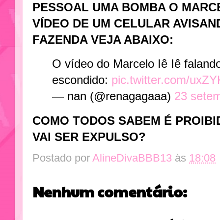
PESSOAL UMA BOMBA O MARCE
VÍDEO DE UM CELULAR AVISAN
FAZENDA VEJA ABAIXO:
O vídeo do Marcelo Iê Iê faland
escondido:
pic.twitter.com/ux
— nan (@renagagaaa)
23 sete
COMO TODOS SABEM É PROIBID
VAI SER EXPULSO?
Postado por
AlineDivaBBB13
às
18:08
Nenhum comentário: