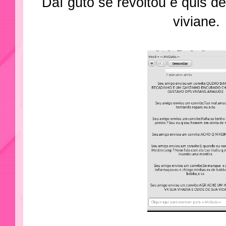
Daí guto se revoltou e quis d
viviane.