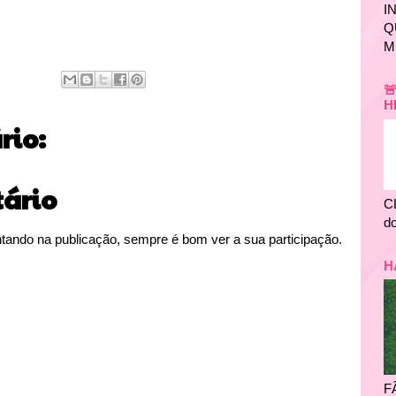
I
Q
M

H
io:
ário
C
do
tando na publicação, sempre é bom ver a sua participação.
H
F