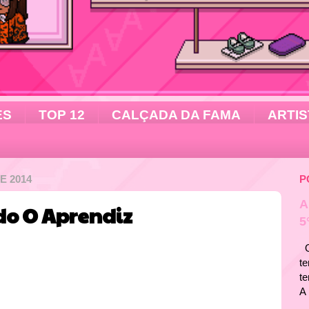
ES
TOP 12
CALÇADA DA FAMA
ARTIS
E 2014
P
A
 do O Aprendiz
5
Ol
te
t
A 