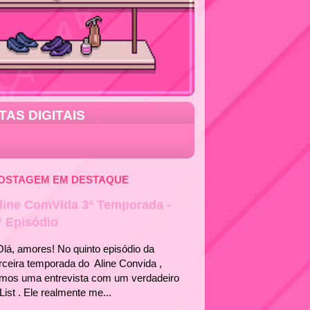
TAS DIGITAIS
OSTAGEM EM DESTAQUE
line ComVida 3ª Temporada -
° Episódio
á, amores! No quinto episódio da
rceira temporada do Aline Convida ,
emos uma entrevista com um verdadeiro
List . Ele realmente me...