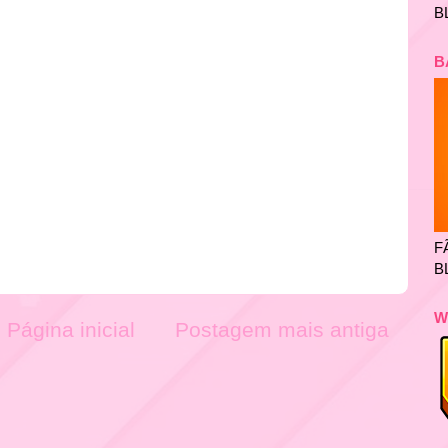
B
B
F
B
W
Página inicial
Postagem mais antiga