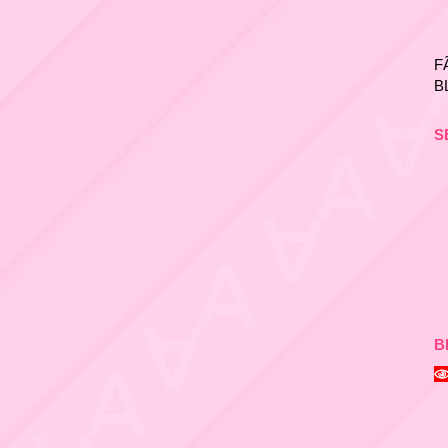
F
B
S
B