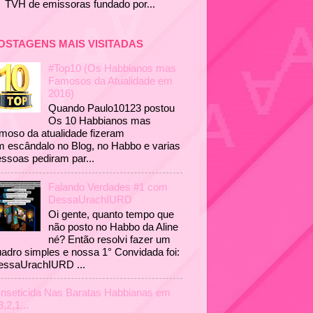
TVH de emissoras fundado por...
OSTAGENS MAIS VISITADAS
#Top10 (Os Habbianos mas
Famosos da Atualidade em
2016)
Quando Paulo10123 postou
Os 10 Habbianos mas
moso da atualidade fizeram
 escândalo no Blog, no Habbo e varias
ssoas pediram par...
Falando Verdades #1 com
DessaUrachIURD
Oi gente, quanto tempo que
não posto no Habbo da Aline
né? Então resolvi fazer um
adro simples e nossa 1° Convidada foi:
essaUrachIURD ...
Inseticida Nas Baratas Habbianas em
3,2,1...