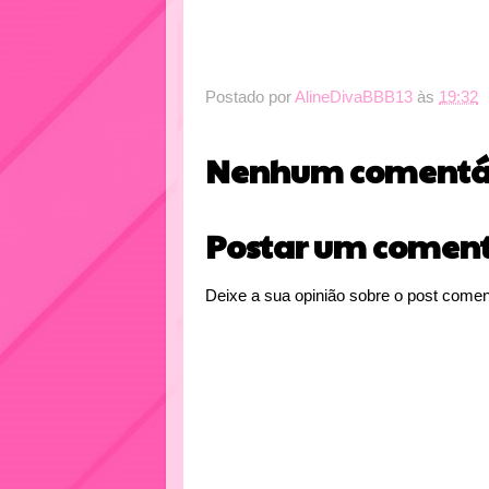
Postado por
AlineDivaBBB13
às
19:32
Nenhum comentár
Postar um coment
Deixe a sua opinião sobre o post comen