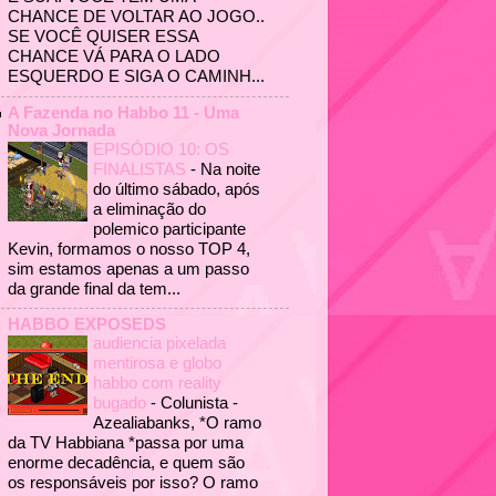
CHANCE DE VOLTAR AO JOGO..
SE VOCÊ QUISER ESSA
CHANCE VÁ PARA O LADO
ESQUERDO E SIGA O CAMINH...
A Fazenda no Habbo 11 - Uma
Nova Jornada
EPISÓDIO 10: OS
FINALISTAS
-
Na noite
do último sábado, após
a eliminação do
polemico participante
Kevin, formamos o nosso TOP 4,
sim estamos apenas a um passo
da grande final da tem...
HABBO EXPOSEDS
audiencia pixelada
mentirosa e globo
habbo com reality
bugado
-
Colunista -
Azealiabanks, *O ramo
da TV Habbiana *passa por uma
enorme decadência, e quem são
os responsáveis por isso? O ramo