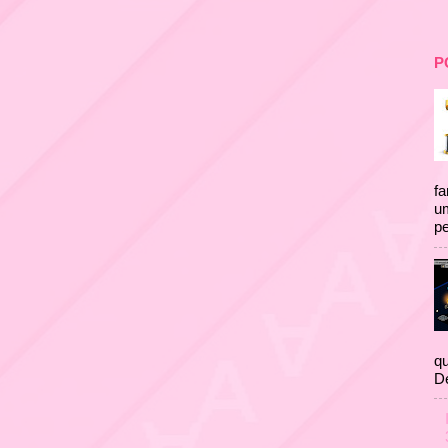
P
fa
um
pe
qu
D