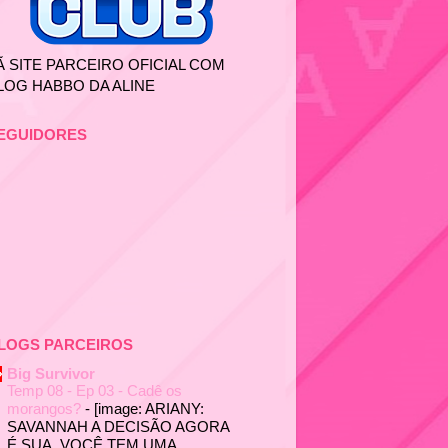
Ã SITE PARCEIRO OFICIAL COM
LOG HABBO DA ALINE
EGUIDORES
LOGS PARCEIROS
Big Survivor
Temp 08 - Ep 03 - Cadê os
morangos?
-
[image: ARIANY:
SAVANNAH A DECISÃO AGORA
É SUA. VOCÊ TEM UMA