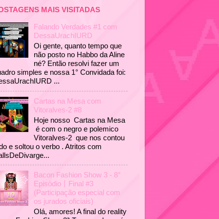
OSTAGENS MAIS VISITADAS
Falando Verdades #1 com
DessaUrachIURD
Oi gente, quanto tempo que
não posto no Habbo da Aline
né? Então resolvi fazer um
adro simples e nossa 1° Convidada foi:
essaUrachIURD ...
Cartas na Mesa com
Vitoralves-2 #8
Hoje nosso Cartas na Mesa
é com o negro e polemico
Vitoralves-2 que nos contou
do e soltou o verbo . Atritos com
llsDeDivarge...
Bacon Fashion Show 3 - 8°
Episódio丨Final #3
(Participação especial com
os jurados oficiais)
Olá, amores! A final do reality