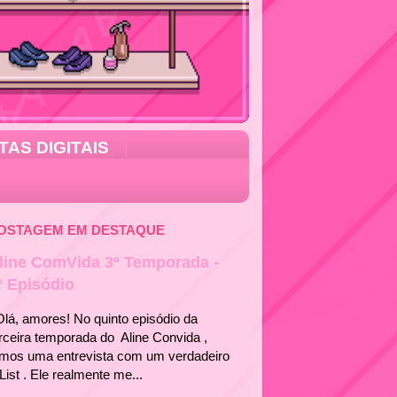
TAS DIGITAIS
OSTAGEM EM DESTAQUE
line ComVida 3ª Temporada -
° Episódio
á, amores! No quinto episódio da
rceira temporada do Aline Convida ,
emos uma entrevista com um verdadeiro
List . Ele realmente me...