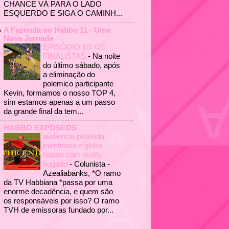
CHANCE VÁ PARA O LADO
ESQUERDO E SIGA O CAMINH...
A Fazenda no Habbo 11 - Uma
Nova Jornada
EPISÓDIO 10: OS
FINALISTAS
-
Na noite
do último sábado, após
a eliminação do
polemico participante
Kevin, formamos o nosso TOP 4,
sim estamos apenas a um passo
da grande final da tem...
HABBO EXPOSEDS
audiencia pixelada
mentirosa e globo
habbo com reality
bugado
-
Colunista -
Azealiabanks, *O ramo
da TV Habbiana *passa por uma
enorme decadência, e quem são
os responsáveis por isso? O ramo
TVH de emissoras fundado por...