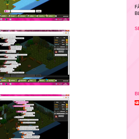
F
B
S
B