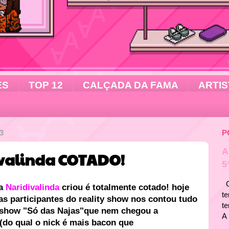
ES
TOP 12
CALÇADA DA FAMA
ARTIS
3
P
A
ivalinda COTADO!
5
Ol
 a
Naridivalinda
criou é totalmente cotado! hoje
te
s participantes do reality show nos contou tudo
t
y show "Só das Najas"que nem chegou a
A 
(do qual o nick é mais bacon que