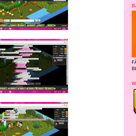
B
F
B
W