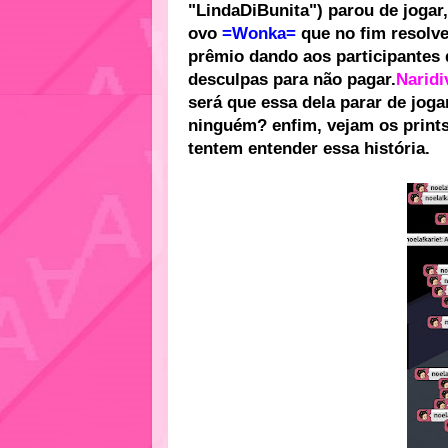
"LindaDiBunita") parou de jogar
ovo
=Wonka=
que no fim resolveu
prêmio dando aos participantes
desculpas para não pagar.
Naridi
será que essa dela parar de joga
ninguém? enfim, vejam os print
tentem entender essa história.