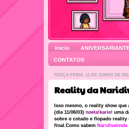
Inicio
ANIVERSARIANT
CONTATOS
TERÇA-FEIRA, 11 DE JUNHO DE 201
Reality da Narid
Isso mesmo, o reality show que
(dia 11/06/03)
noela!karie!
uma da
sobre o cotado e flopado realit
final.Como sabem
Naridivalinda