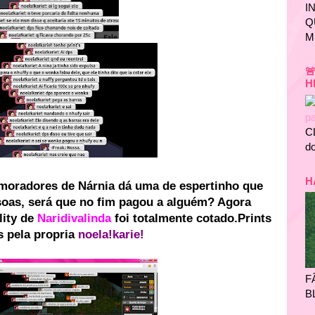
I
Q
M

H
C
do
H
moradores de Nárnia dá uma de espertinho que
soas, será que no fim pagou a alguém? Agora
lity de
Naridivalinda
foi totalmente cotado.Prints
 pela propria
noela!karie!
F
B