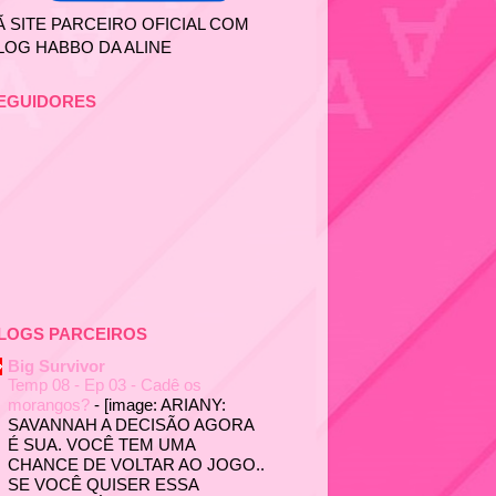
Ã SITE PARCEIRO OFICIAL COM
LOG HABBO DA ALINE
EGUIDORES
LOGS PARCEIROS
Big Survivor
Temp 08 - Ep 03 - Cadê os
morangos?
-
[image: ARIANY:
SAVANNAH A DECISÃO AGORA
É SUA. VOCÊ TEM UMA
CHANCE DE VOLTAR AO JOGO..
SE VOCÊ QUISER ESSA