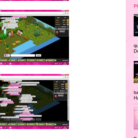
P
qu
D
tu
Ha