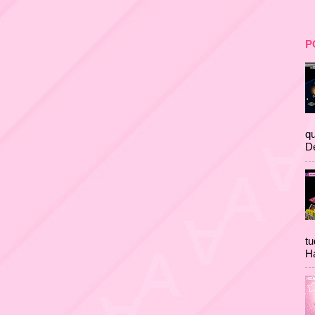
P
qu
D
tu
Ha