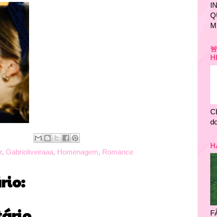
I
Q
M

H
C
do
H
r
,
Gabrioliveiraaa
,
Homenagem
,
Romance
io:
ário
F