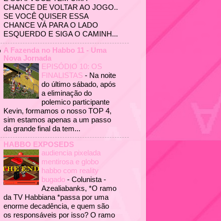
CHANCE DE VOLTAR AO JOGO..
SE VOCÊ QUISER ESSA
CHANCE VÁ PARA O LADO
ESQUERDO E SIGA O CAMINH...
A Fazenda no Habbo 11 - Uma
Nova Jornada
EPISÓDIO 10: OS
FINALISTAS
-
Na noite
do último sábado, após
a eliminação do
polemico participante
Kevin, formamos o nosso TOP 4,
sim estamos apenas a um passo
da grande final da tem...
HABBO EXPOSEDS
audiencia pixelada
mentirosa e globo
habbo com reality
bugado
-
Colunista -
Azealiabanks, *O ramo
da TV Habbiana *passa por uma
enorme decadência, e quem são
os responsáveis por isso? O ramo