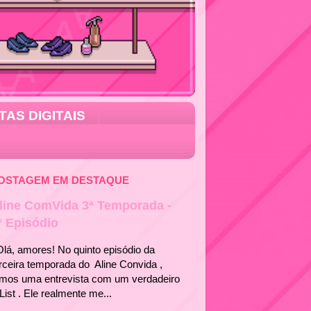
TAS DIGITAIS
OSTAGEM EM DESTAQUE
line ComVida 3ª Temporada -
° Episódio
á, amores! No quinto episódio da
rceira temporada do Aline Convida ,
emos uma entrevista com um verdadeiro
List . Ele realmente me...