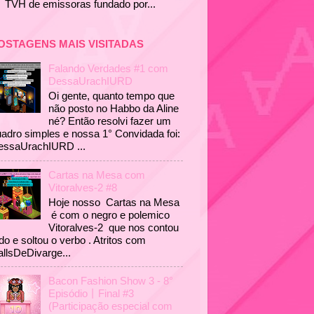
TVH de emissoras fundado por...
OSTAGENS MAIS VISITADAS
Falando Verdades #1 com
DessaUrachIURD
Oi gente, quanto tempo que
não posto no Habbo da Aline
né? Então resolvi fazer um
adro simples e nossa 1° Convidada foi:
essaUrachIURD ...
Cartas na Mesa com
Vitoralves-2 #8
Hoje nosso Cartas na Mesa
é com o negro e polemico
Vitoralves-2 que nos contou
do e soltou o verbo . Atritos com
llsDeDivarge...
Bacon Fashion Show 3 - 8°
Episódio丨Final #3
(Participação especial com