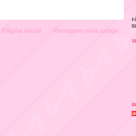
F
B
Página inicial
Postagem mais antiga
S
B