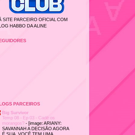
Ã SITE PARCEIRO OFICIAL COM
LOG HABBO DA ALINE
EGUIDORES
LOGS PARCEIROS
Big Survivor
Temp 08 - Ep 03 - Cadê os
morangos?
-
[image: ARIANY:
SAVANNAH A DECISÃO AGORA
É SUA. VOCÊ TEM UMA