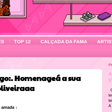
ES
TOP 12
CALÇADA DA FAMA
ARTIS
P
A
go:. Homenageá a sua
5
liveiraaa
Ol
te
t
A 
a amada ↓