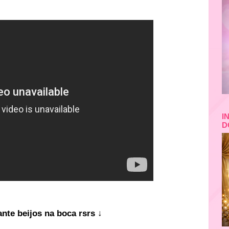
I
D
ante beijos na boca rsrs ↓