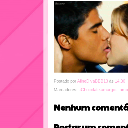
Postado por
AlineDivaBBB13
às
14:36
Marcadores:
.:Chocolate.amargo:.
,
amo
Nenhum comentár
Postar um coment