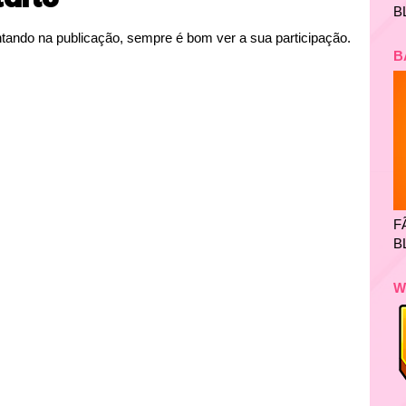
B
tando na publicação, sempre é bom ver a sua participação.
B
F
B
W