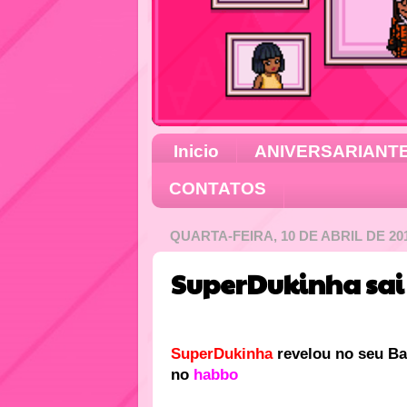
Inicio
ANIVERSARIANT
CONTATOS
QUARTA-FEIRA, 10 DE ABRIL DE 20
SuperDukinha sai 
SuperDukinha
revelou no seu Ba
no
habbo