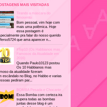
OSTAGENS MAIS VISITADAS
Tirando a máscara do
fimosento
Bom pessoal, vim hoje com
mais uma polêmica. Hoje
essa postagem é
pecialmente pra falar do nosso querido
fferso5724 que ama aparecer n...
#Top10 (Os Habbianos mas
Famosos da Atualidade em
2016)
Quando Paulo10123 postou
Os 10 Habbianos mas
moso da atualidade fizeram
 escândalo no Blog, no Habbo e varias
ssoas pediram par...
BOMBA Pesada e Chocante
Essa Bomba com certeza ira
supera todas as bombas
juntas desse blog é um