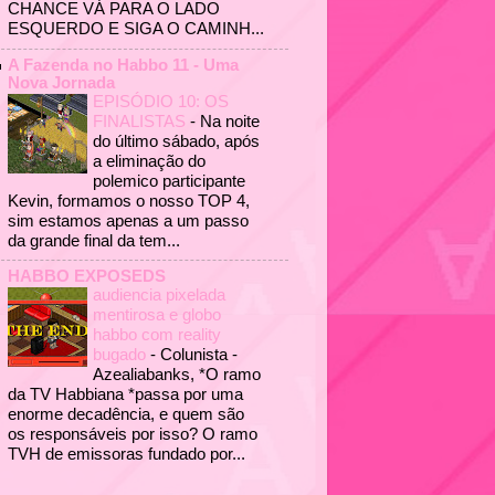
CHANCE VÁ PARA O LADO
ESQUERDO E SIGA O CAMINH...
A Fazenda no Habbo 11 - Uma
Nova Jornada
EPISÓDIO 10: OS
FINALISTAS
-
Na noite
do último sábado, após
a eliminação do
polemico participante
Kevin, formamos o nosso TOP 4,
sim estamos apenas a um passo
da grande final da tem...
HABBO EXPOSEDS
audiencia pixelada
mentirosa e globo
habbo com reality
bugado
-
Colunista -
Azealiabanks, *O ramo
da TV Habbiana *passa por uma
enorme decadência, e quem são
os responsáveis por isso? O ramo
TVH de emissoras fundado por...