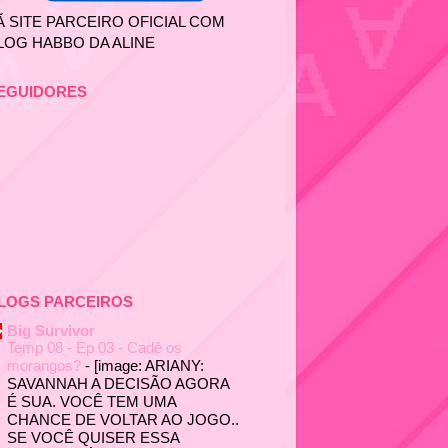
Ã SITE PARCEIRO OFICIAL COM
LOG HABBO DA ALINE
EGUIDORES
LOGS PARCEIROS
Big Survivor
Temp 08 - Ep 03 - Cadê os
morangos?
-
[image: ARIANY:
SAVANNAH A DECISÃO AGORA
É SUA. VOCÊ TEM UMA
CHANCE DE VOLTAR AO JOGO..
SE VOCÊ QUISER ESSA