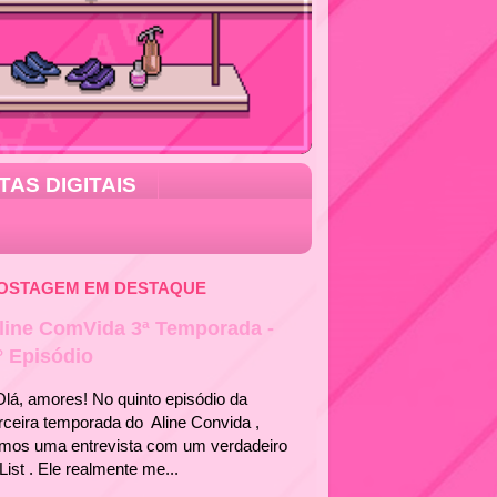
TAS DIGITAIS
OSTAGEM EM DESTAQUE
line ComVida 3ª Temporada -
° Episódio
á, amores! No quinto episódio da
rceira temporada do Aline Convida ,
emos uma entrevista com um verdadeiro
List . Ele realmente me...