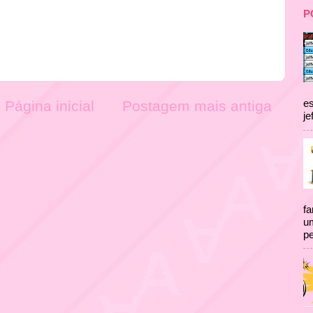
P
es
Página inicial
Postagem mais antiga
je
fa
um
pe