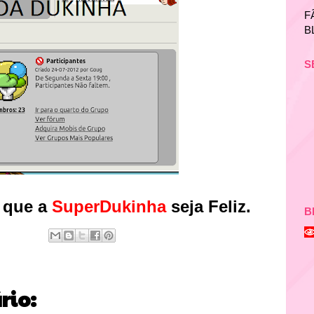
F
B
S
 que a
SuperDukinha
seja Feliz.
B
io: