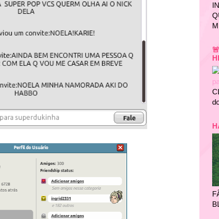
I
Q
M

H
C
do
H
F
B