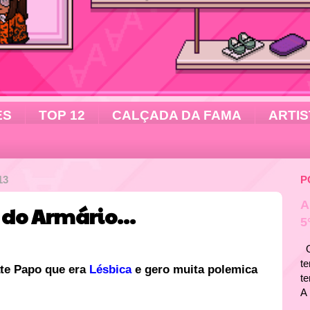
ES
TOP 12
CALÇADA DA FAMA
ARTIS
13
P
A
do Armário...
5
Ol
te
te Papo que era
Lésbica
e gero muita polemica
t
A 