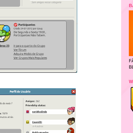
B
F
B
W