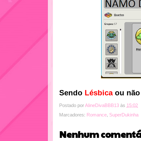
Sendo
Lésbica
ou não
Postado por
AlineDivaBBB13
às
15:02
Marcadores:
Romance
,
SuperDukinha
Nenhum comentár