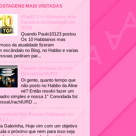
OSTAGENS MAIS VISITADAS
#Top10 (Os Habbianos mas
Famosos da Atualidade em
2016)
Quando Paulo10123 postou
Os 10 Habbianos mas
moso da atualidade fizeram
 escândalo no Blog, no Habbo e varias
ssoas pediram par...
Falando Verdades #1 com
DessaUrachIURD
Oi gente, quanto tempo que
não posto no Habbo da Aline
né? Então resolvi fazer um
adro simples e nossa 1° Convidada foi:
essaUrachIURD ...
Inseticida Nas Baratas Habbianas em
3,2,1...
a Galerinha, Hoje vim com um objetivo
uda o próximo que nem para isso seja