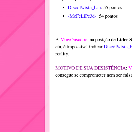
DiscoTwista_ban
: 55 pontos
-McFeLiPe3d-
: 54 pontos
Líder 
A
VinyOusadoo
, na posição de
ela, é impossível indicar
DiscoTwista_
reality.
MOTIVO DE SUA DESISTÊNCIA
:
V
consegue se comprometer nem ser falsa 