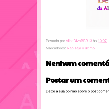
Postado por
AlineDivaBBB13
às
10:07
Marcadores:
Não seja o últímo
Nenhum comentár
Postar um coment
Deixe a sua opinião sobre o post comen