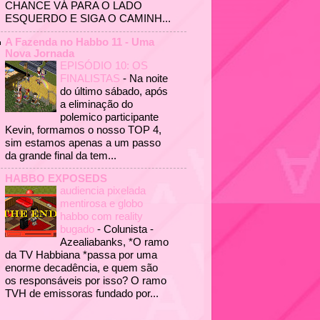
CHANCE VÁ PARA O LADO
ESQUERDO E SIGA O CAMINH...
A Fazenda no Habbo 11 - Uma
Nova Jornada
EPISÓDIO 10: OS
FINALISTAS
-
Na noite
do último sábado, após
a eliminação do
polemico participante
Kevin, formamos o nosso TOP 4,
sim estamos apenas a um passo
da grande final da tem...
HABBO EXPOSEDS
audiencia pixelada
mentirosa e globo
habbo com reality
bugado
-
Colunista -
Azealiabanks, *O ramo
da TV Habbiana *passa por uma
enorme decadência, e quem são
os responsáveis por isso? O ramo
TVH de emissoras fundado por...