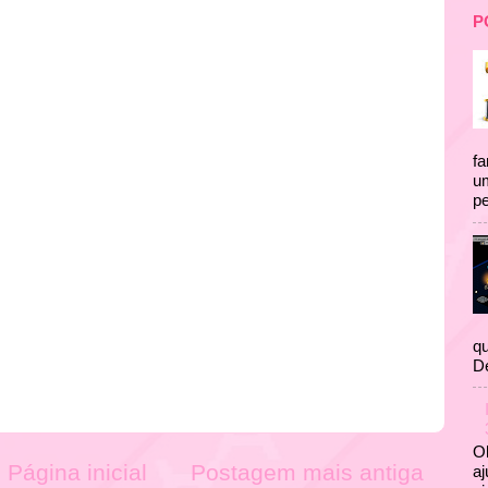
P
fa
um
pe
qu
D
Ol
Página inicial
Postagem mais antiga
aj