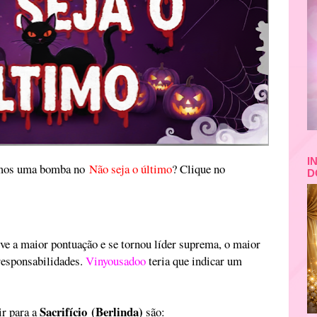
I
remos uma bomba no
Não seja o último
? Clique no
D
eve a maior pontuação e se tornou líder suprema, o maior
responsabilidades.
Vinyousadoo
teria que indicar um
Sacrifício (Berlinda)
ir para a
são: