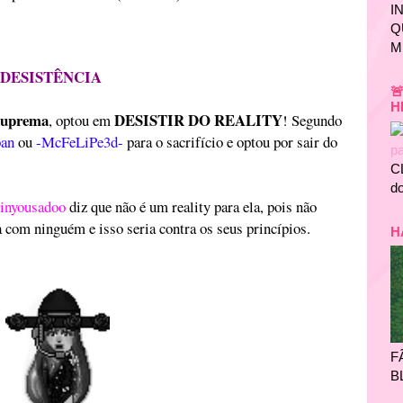
I
Q
M
DESISTÊNCIA

H
Suprema
DESISTIR DO REALITY
, optou em
! Segundo
ban
ou
-McFeLiPe3d-
para o sacrifício e optou por sair do
C
do
inyousadoo
diz que não é um reality para ela, pois não
com ninguém e isso seria contra os seus princípios.
H
F
B