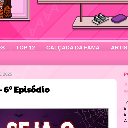
ES
TOP 12
CALÇADA DA FAMA
ARTIS
 2025
P
A
- 6° Episódio
5
Ol
te
t
A 