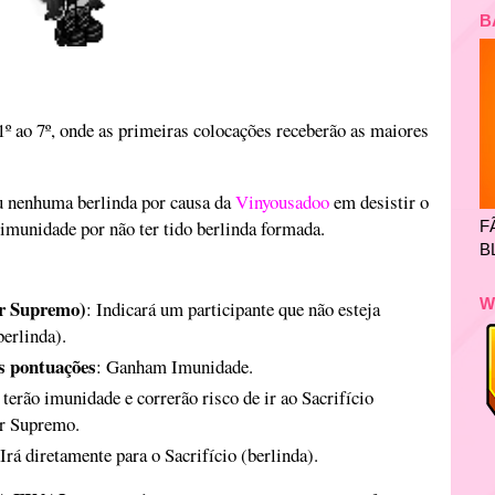
B
º ao 7º, onde as primeiras colocações receberão as maiores
u nenhuma berlinda por causa da
Vinyousadoo
em desistir o
 imunidade por não ter tido berlinda formada.
F
B
W
er Supremo)
: Indicará um participante que não esteja
(berlinda).
s pontuações
: Ganham Imunidade.
 terão imunidade e correrão risco de ir ao Sacrifício
er Supremo.
 Irá diretamente para o Sacrifício (berlinda).