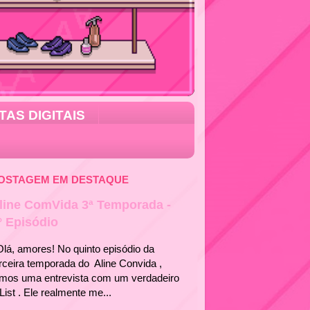
TAS DIGITAIS
OSTAGEM EM DESTAQUE
line ComVida 3ª Temporada -
° Episódio
á, amores! No quinto episódio da
rceira temporada do Aline Convida ,
emos uma entrevista com um verdadeiro
List . Ele realmente me...