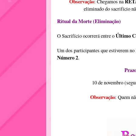
Observação
RET
: Chegamos na
eliminado do sacrifício n
Ritual da Morte (Eliminação)
Último C
O Sacrifício ocorrerá entre o
Um dos participantes que estiverem no
Número 2
.
Prazo
10 de novembro (segund
Observação
: Quem não