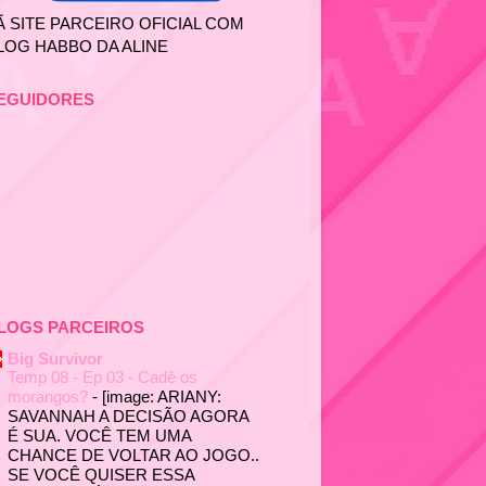
Ã SITE PARCEIRO OFICIAL COM
LOG HABBO DA ALINE
EGUIDORES
LOGS PARCEIROS
Big Survivor
Temp 08 - Ep 03 - Cadê os
morangos?
-
[image: ARIANY:
SAVANNAH A DECISÃO AGORA
É SUA. VOCÊ TEM UMA
CHANCE DE VOLTAR AO JOGO..
SE VOCÊ QUISER ESSA