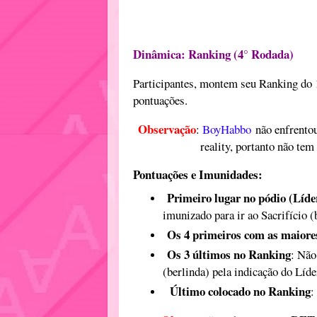
Dinâmica: Ranking (4° Rodada)
Participantes, montem seu Ranking do 1
pontuações.
Observação
:
BoyHabbo
não enfrento
reality, portanto não tem
Pontuações e Imunidades:
Primeiro lugar no pódio (Líd
imunizado para ir ao Sacrifício 
Os 4 primeiros com as maiore
Os 3 últimos no Ranking
: Não
(berlinda) pela indicação do Líd
Último colocado no Ranking
: