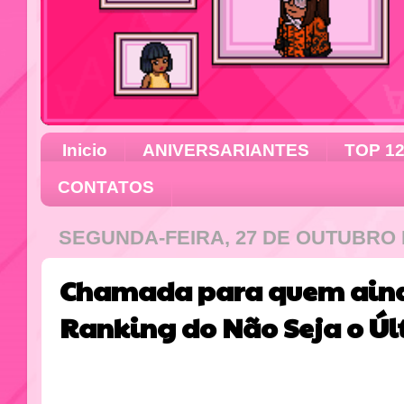
Inicio
ANIVERSARIANTES
TOP 1
CONTATOS
SEGUNDA-FEIRA, 27 DE OUTUBRO 
Chamada para quem aind
Ranking do Não Seja o Ú