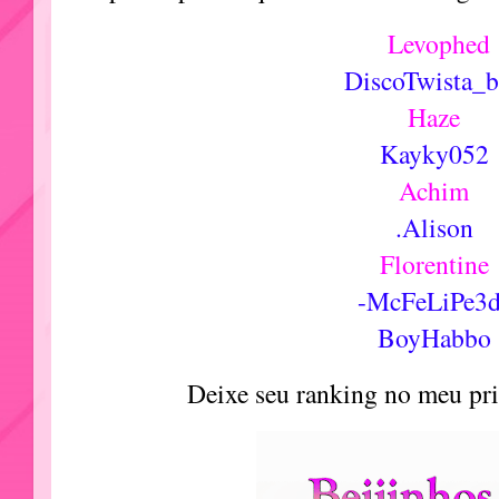
Levophed
DiscoTwista_
Haze
Kayky052
Achim
.Alison
Florentine
-McFeLiPe3d
BoyHabbo
Deixe seu ranking no meu pr