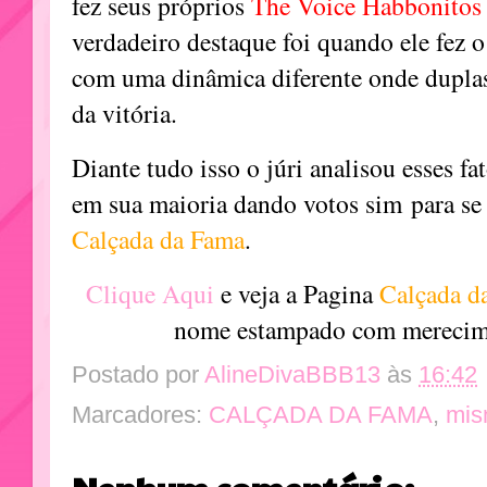
fez seus próprios
The Voice Habbonito
verdadeiro destaque foi quando ele fez o
com uma dinâmica diferente onde duplas
da vitória.
Diante tudo isso o júri analisou esses fa
em sua maioria dando votos sim para se 
Calçada da Fama
.
Clique Aqui
e veja a Pagina
Calçada d
nome estampado com merecime
Postado por
AlineDivaBBB13
às
16:42
Marcadores:
CALÇADA DA FAMA
,
mis