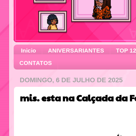
Inicio
ANIVERSARIANTES
TOP 1
CONTATOS
DOMINGO, 6 DE JULHO DE 2025
mis. esta na Calçada da 