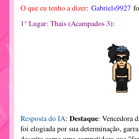
O que eu tenho a dizer
:
Gabriels9927
f
1° Lugar: Thais (Acampados 3):
Destaque
Resposta do IA
:
: Vencedora d
foi elogiada por sua determinação, garra
descrita como uma competidora que "fez 