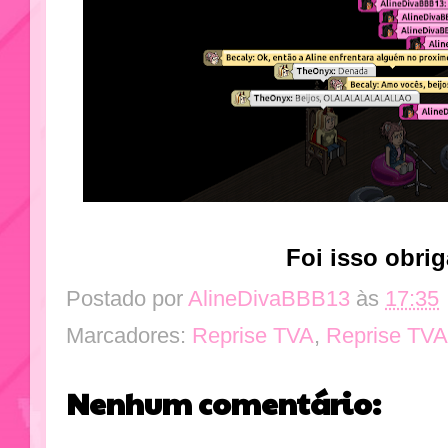
Foi isso obrig
Postado por
AlineDivaBBB13
às
17:35
Marcadores:
Reprise TVA
,
Reprise TVA
Nenhum comentário: