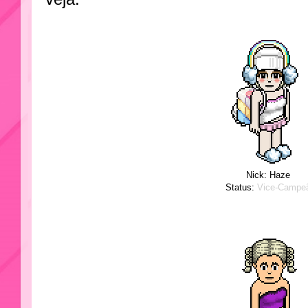
Nick: Haze
Status:
Vice-Campe