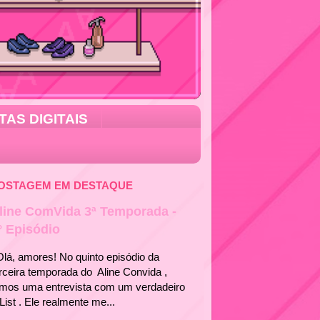
TAS DIGITAIS
OSTAGEM EM DESTAQUE
line ComVida 3ª Temporada -
° Episódio
á, amores! No quinto episódio da
rceira temporada do Aline Convida ,
emos uma entrevista com um verdadeiro
List . Ele realmente me...