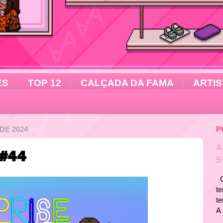
ES
TOP 12
CALÇADA DA FAMA
ARTIS
DE 2024
P
A
 #44
5
Ol
te
t
A 