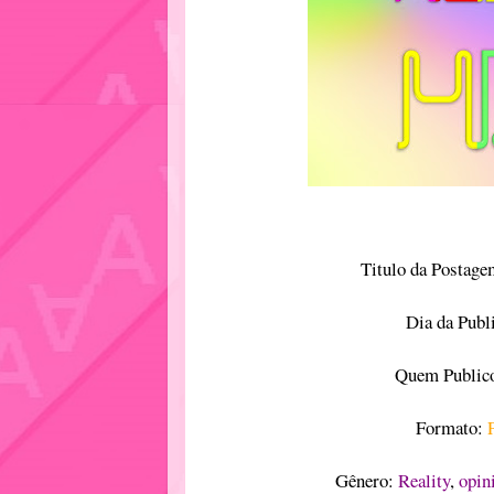
Titulo da Postag
Dia da Publ
Quem Publico
Formato:
P
Gênero:
Reality
,
opin