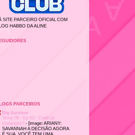
Ã SITE PARCEIRO OFICIAL COM
LOG HABBO DA ALINE
EGUIDORES
LOGS PARCEIROS
Big Survivor
Temp 08 - Ep 03 - Cadê os
morangos?
-
[image: ARIANY:
SAVANNAH A DECISÃO AGORA
É SUA. VOCÊ TEM UMA