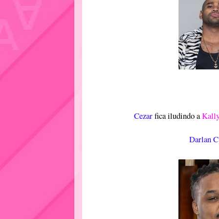
Cezar
fica iludindo a
Kall
Darlan C