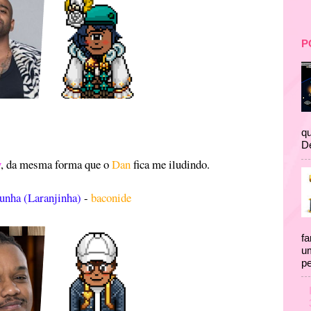
P
qu
D
y
, da mesma forma que o
Dan
fica me iludindo.
unha (Laranjinha)
-
baconide
fa
um
pe