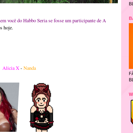
B
B
em você do Habbo Seria se fosse um participante de A
s hoje.
Alicia X
-
Nanda
F
B
W