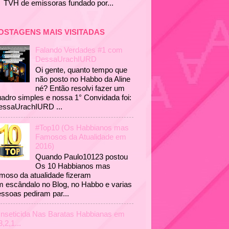
TVH de emissoras fundado por...
OSTAGENS MAIS VISITADAS
Falando Verdades #1 com
DessaUrachIURD
Oi gente, quanto tempo que
não posto no Habbo da Aline
né? Então resolvi fazer um
adro simples e nossa 1° Convidada foi:
essaUrachIURD ...
#Top10 (Os Habbianos mas
Famosos da Atualidade em
2016)
Quando Paulo10123 postou
Os 10 Habbianos mas
moso da atualidade fizeram
 escândalo no Blog, no Habbo e varias
ssoas pediram par...
Inseticida Nas Baratas Habbianas em
3,2,1...