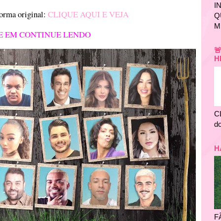
I
forma original:
CLIQUE AQUI E VEJA
Q
M
E EM CONTINUE LENDO

H
C
do
H
F