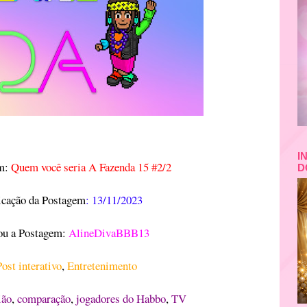
I
em:
Quem você seria A Fazenda 15 #2/2
D
icação da Postagem
: 13
/11/2023
u a Postagem:
AlineDivaBBB13
ost interativo
,
Entretenimento
ião
,
comparação
,
jogadores do Habbo
,
TV