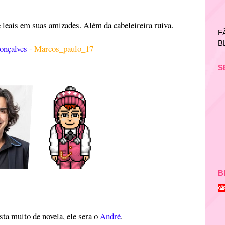
 leais em suas amizades. Além da cabeleireira ruiva.
F
B
onçalves
-
Marcos_paulo_17
S
B
sta muito de novela, ele sera o
André
.