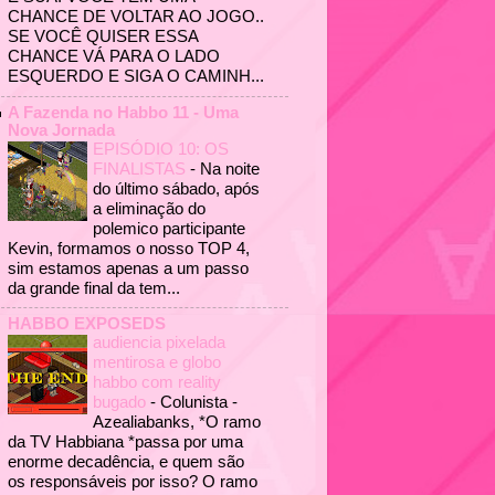
CHANCE DE VOLTAR AO JOGO..
SE VOCÊ QUISER ESSA
CHANCE VÁ PARA O LADO
ESQUERDO E SIGA O CAMINH...
A Fazenda no Habbo 11 - Uma
Nova Jornada
EPISÓDIO 10: OS
FINALISTAS
-
Na noite
do último sábado, após
a eliminação do
polemico participante
Kevin, formamos o nosso TOP 4,
sim estamos apenas a um passo
da grande final da tem...
HABBO EXPOSEDS
audiencia pixelada
mentirosa e globo
habbo com reality
bugado
-
Colunista -
Azealiabanks, *O ramo
da TV Habbiana *passa por uma
enorme decadência, e quem são
os responsáveis por isso? O ramo