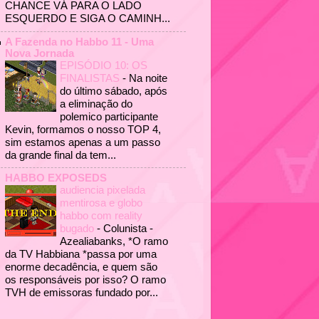
CHANCE VÁ PARA O LADO
ESQUERDO E SIGA O CAMINH...
A Fazenda no Habbo 11 - Uma
Nova Jornada
EPISÓDIO 10: OS
FINALISTAS
-
Na noite
do último sábado, após
a eliminação do
polemico participante
Kevin, formamos o nosso TOP 4,
sim estamos apenas a um passo
da grande final da tem...
HABBO EXPOSEDS
audiencia pixelada
mentirosa e globo
habbo com reality
bugado
-
Colunista -
Azealiabanks, *O ramo
da TV Habbiana *passa por uma
enorme decadência, e quem são
os responsáveis por isso? O ramo
TVH de emissoras fundado por...