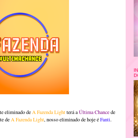
I
D
nte eliminado de
A Fazenda Light
terá a
Última Chance
de
nte de
A Fazenda Light
, nosso eliminado de hoje é
Fanti
.