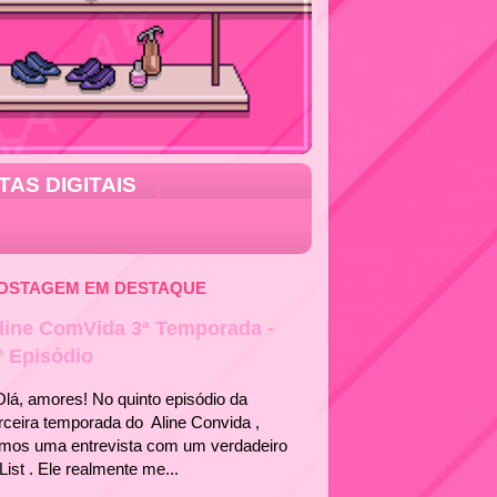
TAS DIGITAIS
OSTAGEM EM DESTAQUE
line ComVida 3ª Temporada -
° Episódio
á, amores! No quinto episódio da
rceira temporada do Aline Convida ,
emos uma entrevista com um verdadeiro
List . Ele realmente me...