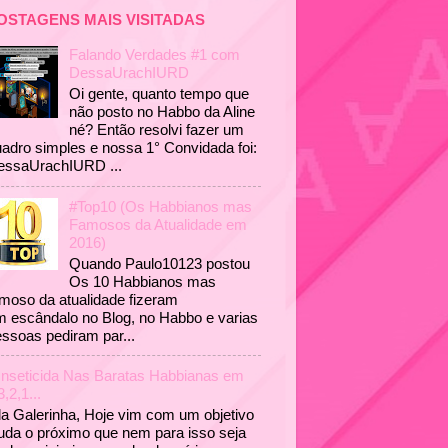
OSTAGENS MAIS VISITADAS
Falando Verdades #1 com
DessaUrachIURD
Oi gente, quanto tempo que
não posto no Habbo da Aline
né? Então resolvi fazer um
adro simples e nossa 1° Convidada foi:
essaUrachIURD ...
#Top10 (Os Habbianos mas
Famosos da Atualidade em
2016)
Quando Paulo10123 postou
Os 10 Habbianos mas
moso da atualidade fizeram
 escândalo no Blog, no Habbo e varias
ssoas pediram par...
Inseticida Nas Baratas Habbianas em
3,2,1...
a Galerinha, Hoje vim com um objetivo
uda o próximo que nem para isso seja