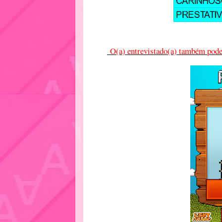
O(a) entrevistado(a) também pode e