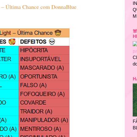
I
t – Última Chance com DonnaBlue
Q
M

H
C
do
H
F
B