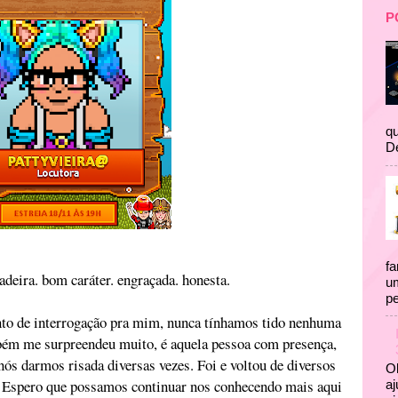
P
qu
D
fa
adeira. bom caráter. engraçada. honesta.
um
pe
nto de interrogação pra mim, nunca tínhamos tido nenhuma
mbém me surpreendeu muito, é aquela pessoa com presença,
nós darmos risada diversas vezes. Foi e voltou de diversos
Ol
l. Espero que possamos continuar nos conhecendo mais aqui
aj