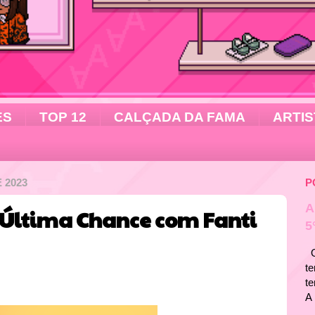
ES
TOP 12
CALÇADA DA FAMA
ARTIS
 2023
P
A
 Última Chance com Fanti
5
Ol
te
t
A 