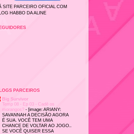
Ã SITE PARCEIRO OFICIAL COM
LOG HABBO DA ALINE
EGUIDORES
LOGS PARCEIROS
Big Survivor
Temp 08 - Ep 03 - Cadê os
morangos?
-
[image: ARIANY:
SAVANNAH A DECISÃO AGORA
É SUA. VOCÊ TEM UMA
CHANCE DE VOLTAR AO JOGO..
SE VOCÊ QUISER ESSA