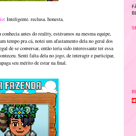
F
B
io
: Inteligente. reclusa. honesta.
S
 conhecia antes do reality, estávamos na mesma equipe,
um tempo pra cá, notei um afastamento dela no geral dos
al de se conversar, então teria sido interessante ter essa
nteceu. Senti falta dela no jogo, de interagir e participar,
paga seu mérito de estar na final.
B