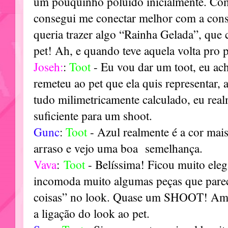
um pouquinho poluído inicialmente. Com
consegui me conectar melhor com a const
queria trazer algo “Rainha Gelada”, qu
pet! Ah, e quando teve aquela volta pro 
Joseh:
:
Toot
- Eu vou dar um toot, eu ach
remeteu ao pet que ela quis representar, a
tudo milimetricamente calculado, eu rea
suficiente para um shoot.
Gunc
:
Toot
- Azul realmente é a cor mais
arraso e vejo uma boa semelhança.
Vava
:
Toot
- Belíssima! Ficou muito eleg
incomoda muito algumas peças que parec
coisas” no look. Quase um SHOOT! Amei
a ligação do look ao pet.