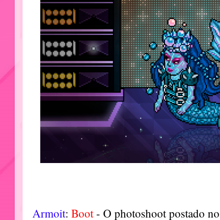
Armoit
:
Boot
- O photoshoot postado no p