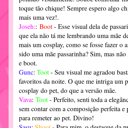
toque tão chique! Sempre espero algo chi
mais uma vez!.
Joseh:
:
Boot
- Esse visual dela de passar
que ela não tá me lembrando uma mãe d
mais um cosplay, como se fosse fazer o 
sido uma mãe passarinha? Sim, mas não g
e boot.
Gunc
:
Toot
- Seu visual me agradou bast
favoritos da noite. O que me intriga um
cosplay do pet, do que a versão mãe.
Vava
:
T
oot
- Perfeito, senti toda a elegâ
sem contar com a composição perfeita e 
para remeter ao pet. Divino!
Sasu
:
Shoot
- Para mim, o destaque da p