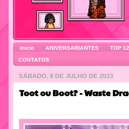
Inicio
ANIVERSARIANTES
TOP 1
CONTATOS
SÁBADO, 8 DE JULHO DE 2023
Toot ou Boot? - Waste Drag