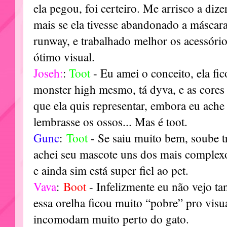
ela pegou, foi certeiro. Me arrisco a dizer
mais se ela tivesse abandonado a máscara
runway, e trabalhado melhor os acessório
ótimo visual.
Joseh:
:
Toot
- Eu amei o conceito, ela fi
monster high mesmo, tá dyva, e as cores
que ela quis representar, embora eu ache
lembrasse os ossos... Mas é toot.
Gunc
:
Toot
- Se saiu muito bem, soube 
achei seu mascote uns dos mais complex
e ainda sim está super fiel ao pet.
Vava
:
Boot
- Infelizmente eu não vejo ta
essa orelha ficou muito “pobre” pro vis
incomodam muito perto do gato.