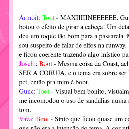
Armoit
:
Toot
- MAXIIIIINEEEEEE. Gurl,
botou o efeito de girar a cabeça! Um det
deu um toque tão bom para a passarela. 
sou suspeito de falar de elfos na runway
e ficou coerente trazendo algo místico p
Joseh:
:
Boot
- Mesma coisa da Coast, ac
SER A CORUJA, e o tema era sobre ser
pet, então pra mim é boot.
Gunc
:
Toot
- Visual bem bonito, visualm
me incomodou o uso de sandálias numa 
tom.
Vava
:
Boot
- Sinto que ficou quase um c
que não era a intenção do tema. A cor uti