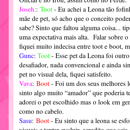
Joseh:
:
Toot
- Eu achei a Leona tão fofi
mãe de pet, só acho que o conceito poderi
sabe? Sinto que faltou alguma coisa... tip
uma expectativa mais alta. Falar sobre o v
fiquei muito indecisa entre toot e boot, 
Gunc
:
Toot
- Esse pet da Leona foi outr
desafiador, nada convencional e ainda s
pet no visual dela, fiquei satisfeito.
Vava
:
Boot
- Foi um dos seus melhores
sinto algo muito “amador” que poderia te
adorei o pet escolhido mas o look em ge
como no cabelo.
Sasu
:
Boot
- Eu sinto que a leona se esfo
visuais e tentar evoluir, acredito que sej