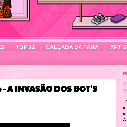
ES
TOP 12
CALÇADA DA FAMA
ARTIS
P
A
o - A INVASÃO DOS BOT'S
5
Ol
te
t
A 