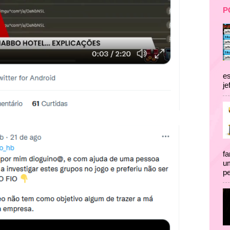
P
es
je
fa
um
pe