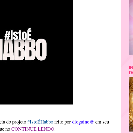
I
D
eia do projeto
#IstoÉHabbo
feito por
dioguino@
em seu
que no
CONTINUE LENDO
.