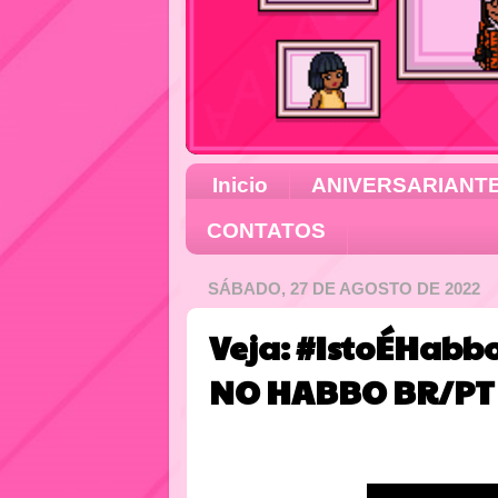
Inicio
ANIVERSARIANT
CONTATOS
SÁBADO, 27 DE AGOSTO DE 2022
Veja: #IstoÉHabb
NO HABBO BR/PT