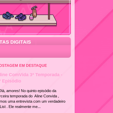
TAS DIGITAIS
OSTAGEM EM DESTAQUE
line ComVida 3ª Temporada -
° Episódio
á, amores! No quinto episódio da
rceira temporada do Aline Convida ,
emos uma entrevista com um verdadeiro
List . Ele realmente me...