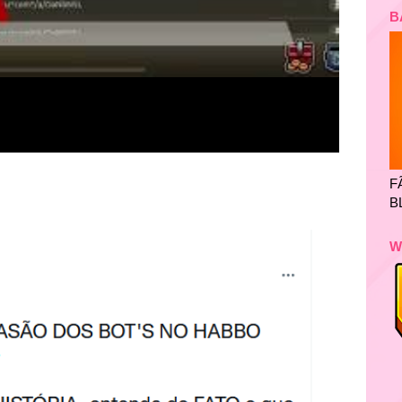
B
F
B
W