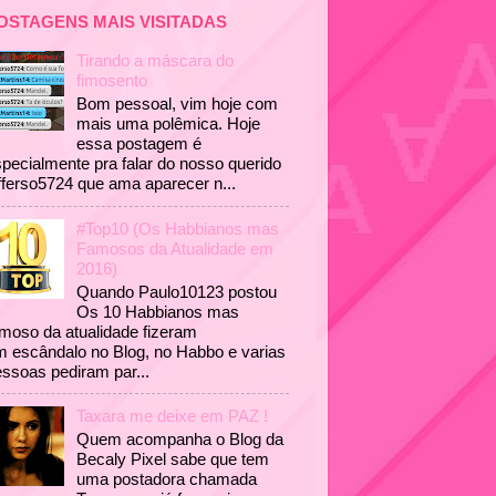
OSTAGENS MAIS VISITADAS
Tirando a máscara do
fimosento
Bom pessoal, vim hoje com
mais uma polêmica. Hoje
essa postagem é
pecialmente pra falar do nosso querido
fferso5724 que ama aparecer n...
#Top10 (Os Habbianos mas
Famosos da Atualidade em
2016)
Quando Paulo10123 postou
Os 10 Habbianos mas
moso da atualidade fizeram
 escândalo no Blog, no Habbo e varias
ssoas pediram par...
Taxara me deixe em PAZ !
Quem acompanha o Blog da
Becaly Pixel sabe que tem
uma postadora chamada