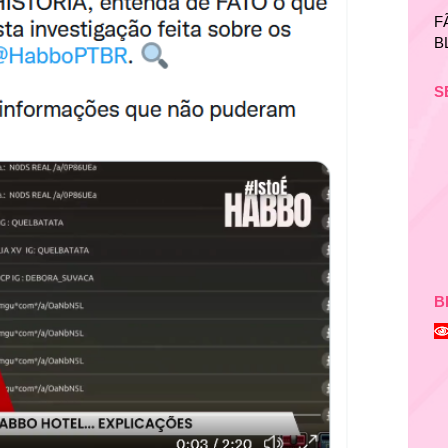
F
B
S
B