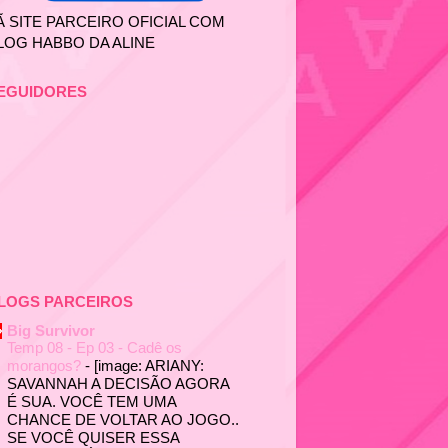
Ã SITE PARCEIRO OFICIAL COM
LOG HABBO DA ALINE
EGUIDORES
LOGS PARCEIROS
Big Survivor
Temp 08 - Ep 03 - Cadê os
morangos?
-
[image: ARIANY:
SAVANNAH A DECISÃO AGORA
É SUA. VOCÊ TEM UMA
CHANCE DE VOLTAR AO JOGO..
SE VOCÊ QUISER ESSA