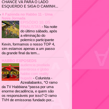
CHANCE VÁ PARA O LADO
ESQUERDO E SIGA O CAMINH...
A Fazenda no Habbo 11 - Uma
Nova Jornada
EPISÓDIO 10: OS
FINALISTAS
-
Na noite
do último sábado, após
a eliminação do
polemico participante
Kevin, formamos o nosso TOP 4,
sim estamos apenas a um passo
da grande final da tem...
HABBO EXPOSEDS
audiencia pixelada
mentirosa e globo
habbo com reality
bugado
-
Colunista -
Azealiabanks, *O ramo
da TV Habbiana *passa por uma
enorme decadência, e quem são
os responsáveis por isso? O ramo
TVH de emissoras fundado por...