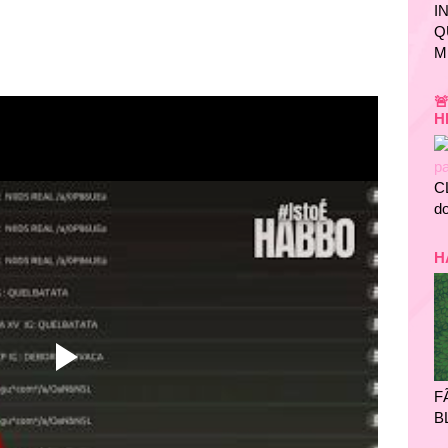
I
Q
M

H
C
do
H
F
B