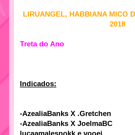
LIRUANGEL, HABBIANA MICO 
2018
Treta do Ano
Indicados:
-AzealiaBanks X .Gretchen
-AzealiaBanks X JoelmaBC
lucaamalespokk e vooei