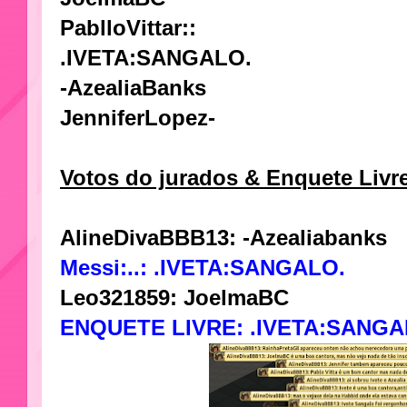
PablloVittar::
.IVETA:SANGALO.
-AzealiaBanks
JenniferLopez-
Votos do jurados & Enquete Livr
AlineDivaBBB13: -Azealiabanks
Messi:..:
.IVETA:SANGALO.
Leo321859:
JoelmaBC
ENQUETE LIVRE:
.IVETA:SANGA