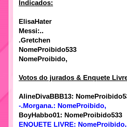
Indicados:
ElisaHater
Messi:..
.Gretchen
NomeProibido533
NomeProibido,
Votos do jurados & Enquete Livr
AlineDivaBBB13: NomeProibido5
-.Morgana.: NomeProibido,
BoyHabbo01: NomeProibido533
ENQUETE LIVRE: NomeProibido,