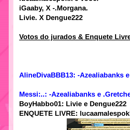
iGaaby, X -.Morgana.
Livie. X Dengue222
Votos do jurados & Enquete Livr
AlineDivaBBB13: -Azealiabanks e
Messi:..: -Azealiabanks e .Gretch
BoyHabbo01: Livie e Dengue222
ENQUETE LIVRE: lucaamalespokk