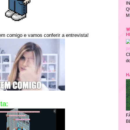
I
Q
M

H
m comigo e vamos conferir a entrevista!
C
do
H
a:
F
B