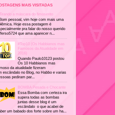
OSTAGENS MAIS VISITADAS
Tirando a máscara do fimosento
Bom pessoal, vim hoje com mais uma
olêmica. Hoje essa postagem é
pecialmente pra falar do nosso querido
fferso5724 que ama aparecer n...
#Top10 (Os Habbianos mas
Famosos da Atualidade em
2016)
Quando Paulo10123 postou
Os 10 Habbianos mas
moso da atualidade fizeram
 escândalo no Blog, no Habbo e varias
ssoas pediram par...
BOMBA Pesada e Chocante
Essa Bomba com certeza ira
supera todas as bombas
juntas desse blog é um
escândalo o que acabei de
ber um babado dos forte sobre um ha...