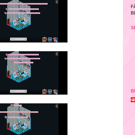
F
B
S
B