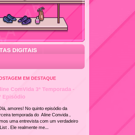
TAS DIGITAIS
OSTAGEM EM DESTAQUE
line ComVida 3ª Temporada -
° Episódio
á, amores! No quinto episódio da
rceira temporada do Aline Convida ,
emos uma entrevista com um verdadeiro
List . Ele realmente me...