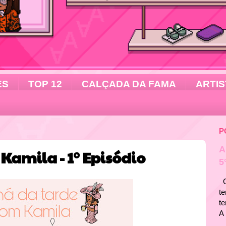
ES
TOP 12
CALÇADA DA FAMA
ARTIS
P
A
Kamila - 1° Episódio
5
Ol
te
t
A 