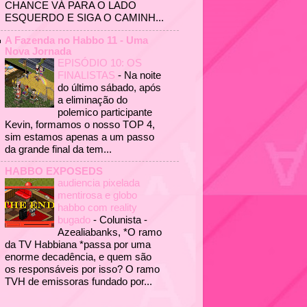
CHANCE VÁ PARA O LADO
ESQUERDO E SIGA O CAMINH...
A Fazenda no Habbo 11 - Uma
Nova Jornada
EPISÓDIO 10: OS
FINALISTAS
-
Na noite
do último sábado, após
a eliminação do
polemico participante
Kevin, formamos o nosso TOP 4,
sim estamos apenas a um passo
da grande final da tem...
HABBO EXPOSEDS
audiencia pixelada
mentirosa e globo
habbo com reality
bugado
-
Colunista -
Azealiabanks, *O ramo
da TV Habbiana *passa por uma
enorme decadência, e quem são
os responsáveis por isso? O ramo
TVH de emissoras fundado por...