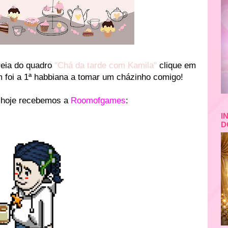
reia do quadro
"Chá da tarde com Kamila"
clique em
 foi a 1ª habbiana a tomar um cházinho comigo!
 hoje recebemos a
Roomofgames
:
I
D