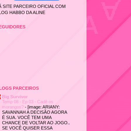
Ã SITE PARCEIRO OFICIAL COM
LOG HABBO DA ALINE
EGUIDORES
LOGS PARCEIROS
Big Survivor
Temp 08 - Ep 03 - Cadê os
morangos?
-
[image: ARIANY:
SAVANNAH A DECISÃO AGORA
É SUA. VOCÊ TEM UMA
CHANCE DE VOLTAR AO JOGO..
SE VOCÊ QUISER ESSA