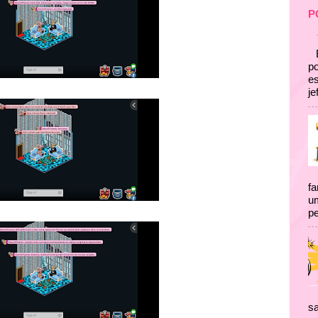
P
p
es
je
fa
um
pe
sa