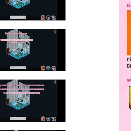
B
F
B
W