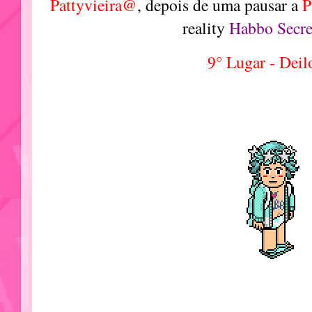
Pattyvieira@
, depois de uma pausar a
P
reality
Habbo Secre
9° Lugar - Dei