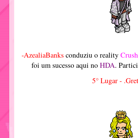
-AzealiaBanks
conduziu o reality
Crush
foi um sucesso aqui no
HDA
. Parti
5° Lugar - .Gre