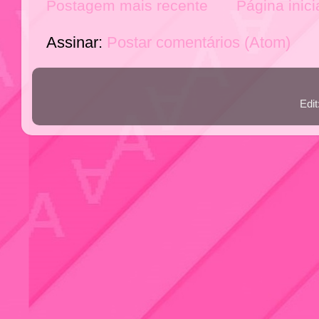
Postagem mais recente
Página inici
Assinar:
Postar comentários (Atom)
Edi