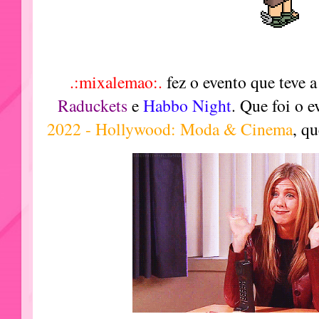
.:mixalemao:.
fez o evento que teve a
Raduckets
e
Habbo Night
.
Que foi o e
2022 - Hollywood: Moda & Cinema
, q