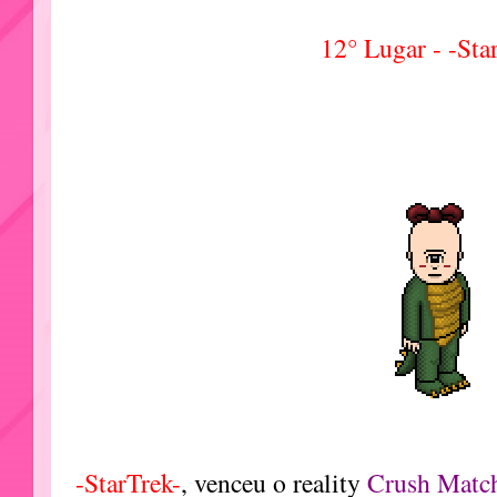
12° Lugar - -Sta
-StarTrek-
, venceu o reality
Crush Matc