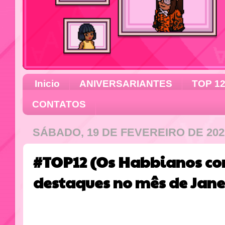
Inicio
ANIVERSARIANTES
TOP 1
CONTATOS
SÁBADO, 19 DE FEVEREIRO DE 202
#TOP12 (Os Habbianos co
destaques no mês de Jane