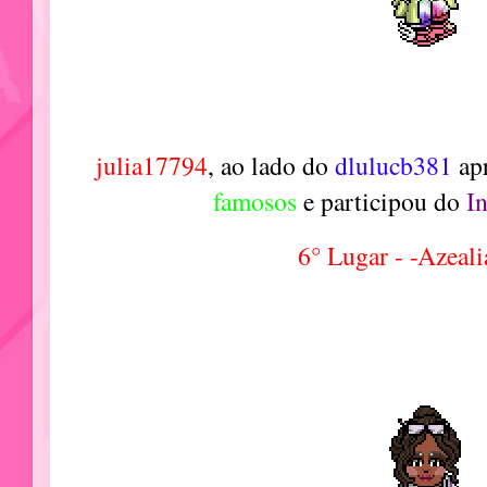
julia17794
, ao lado do
dlulucb381
ap
famosos
e participou do
I
6° Lugar - -Azeal