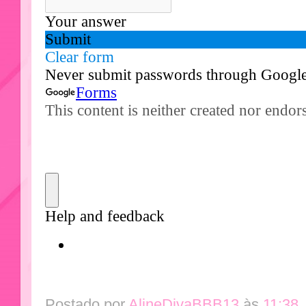
Postado por
AlineDivaBBB13
às
11:38