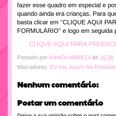
fazer esse quadro em especial e po
quando ainda era crianças. Para que
basta clicar em "CLIQUE AQUI 
FORMULÁRIO" e logo em seguida pr
CLIQUE AQUI PARA PREEN
Postado por
AlineDivaBBB13
às
16:36
Marcadores:
Eu sou Assim Na Realida
Nenhum comentário:
Postar um comentário
Deixe a sua opinião sobre o post come