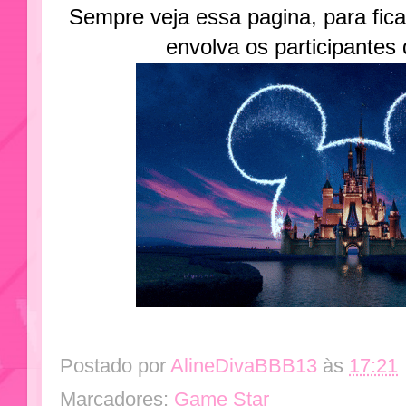
Sempre veja essa pagina, para fica
envolva os participantes
Postado por
AlineDivaBBB13
às
17:21
Marcadores:
Game Star