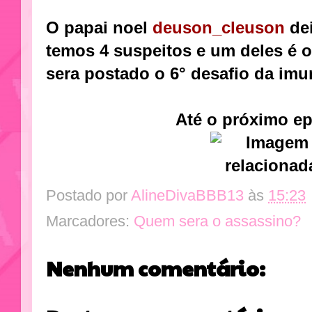
O papai noel
deuson_cleuson
de
temos 4 suspeitos e um deles é 
sera postado o 6° desafio da imu
Até o próximo ep
Postado por
AlineDivaBBB13
às
15:23
Marcadores:
Quem sera o assassino?
Nenhum comentário: