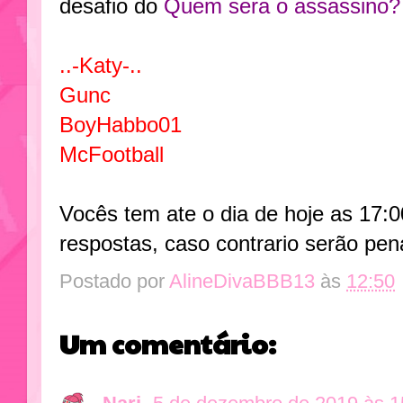
desafio do
Quem sera o assassino?
..-Katy-..
Gunc
BoyHabbo01
McFootball
Vocês tem ate o dia de hoje as 17:
respostas, caso contrario serão pen
Postado por
AlineDivaBBB13
às
12:50
Um comentário: